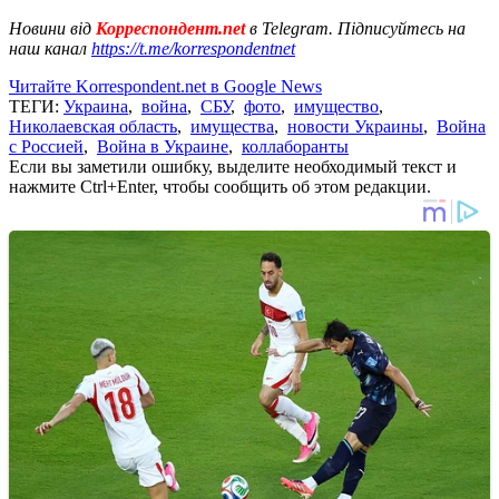
Новини від
Корреспондент.net
в Telegram. Підписуйтесь на
наш канал
https://t.me/korrespondentnet
Читайте Korrespondent.net в Google News
ТЕГИ:
Украина
,
война
,
СБУ
,
фото
,
имущество
,
Николаевская область
,
имущества
,
новости Украины
,
Война
с Россией
,
Война в Украине
,
коллаборанты
Если вы заметили ошибку, выделите необходимый текст и
нажмите Ctrl+Enter, чтобы сообщить об этом редакции.