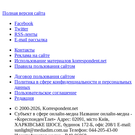
Полная версия сайта
Facebook
Twitter
RSS-ленты
E-mail рассылка
Контакты
Реклама на сайте
Использование материалов korrespondent.net
Правила пользования сайтом
Договор пользования сайтом
Политика в сфере конфиденциальности и персональных
данных
Пользовательское соглашение
Редакция
© 2000-2026, Korrespondent.net
Субъект в сфере онлайн-медиа Название онлайн-медиа -
«КореспонденТ.net» Адрес: 02091, місто Київ,
ХАРКІВСЬКЕ ШОСЕ, будинок 172-Б, офіс 208/1 E-mail:
sunlight@mediadim.com.ua
Телефон: 044-205-43-00