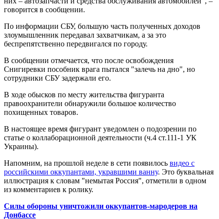
них – автозапчасти и средства обслуживания автомобилей", –
говорится в сообщении.
По информации СБУ, большую часть полученных доходов
злоумышленник передавал захватчикам, а за это
беспрепятственно передвигался по городу.
В сообщении отмечается, что после освобождения
Снигиревки пособник врага пытался "залечь на дно", но
сотрудники СБУ задержали его.
В ходе обысков по месту жительства фигуранта
правоохранители обнаружили большое количество
похищенных товаров.
В настоящее время фигурант уведомлен о подозрении по
статье о коллаборационной деятельности (ч.4 ст.111-1 УК
Украины).
Напомним, на прошлой неделе в сети появилось
видео с
российскими оккупантами, укравшими ванну
. Это буквальная
иллюстрация к словам "немытая Россия", отметили в одном
из комментариев к ролику.
Силы обороны уничтожили оккупантов-мародеров на
Донбассе