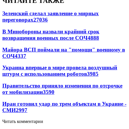
ЧИТАЙТЕ ТАКЖЕ
Зеленский сделал заявление о мирных
переговорах
27036
В Минобороны назвали крайний срок
возвращения военных после СОЧ
4888
Майора ВСП поймали на "помощи" военному в
СОЧ
4337
Украина впервые в мире провела воздушный
штурм с использованием роботов
3985
Правительство приняло изменения по отсрочке
от мобилизации
3590
Иран готовил удар по трем объектам в Украине -
СМИ
2997
Читать комментарии