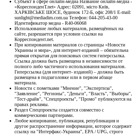
Субъект в сфере онлайн-медиа Название онлайн-медиа -
«КореспонденТ.net» Адрес: 02091, місто Київ,
ХАРКІВСЬКЕ ШОСЕ, будинок 172-Б, офіс 208/1 E-mail:
sunlight@mediadim.com.ua
Телефон: 044-205-43-00
Идентификатор медиа - R40-06068
Использование любых материалов, размещённых на
сайте, разрешается при условии ссылки на
Корреспондент.net.
При копировании материалов со страницы «Новости
Украины и мира», для интернет-изданий – обязательна
прямая открытая для поисковых систем гиперссылка.
Ссылка должна быть размещена в независимости от
полного либо частичного использования материалов.
Гиперссылка (для интернет- изданий) – должна быть
размещена в подзаголовке или в первом абзаце
материала.
Новости с пометками "Мнение", "Экспертиза",
"Заявление", "Регионы", "Деньги", "Власть", "Выборы",
"Тест-драйв", "Спецпроекты", "Промо" публикуются на
правах рекламы.
Раздел Спецпроекты создается совместно с
коммерческими партнерами.
Любое копирование, публикация, републикация и
другое распространение информации, которое содержит
ссылку на "Интерфакс-Украина", EPA / UPG, строго