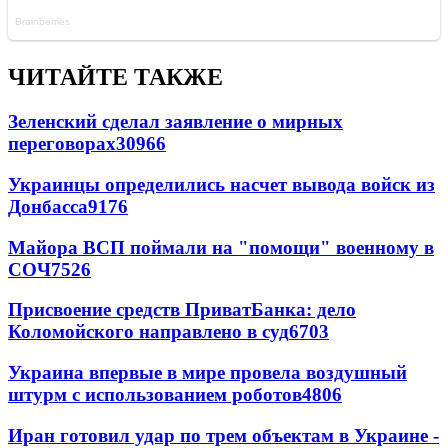
ЧИТАЙТЕ ТАКЖЕ
Зеленский сделал заявление о мирных
переговорах
30966
Украинцы определились насчет вывода войск из
Донбасса
9176
Майора ВСП поймали на "помощи" военному в
СОЧ
7526
Присвоение средств ПриватБанка: дело
Коломойского направлено в суд
6703
Украина впервые в мире провела воздушный
штурм с использованием роботов
4806
Иран готовил удар по трем объектам в Украине -