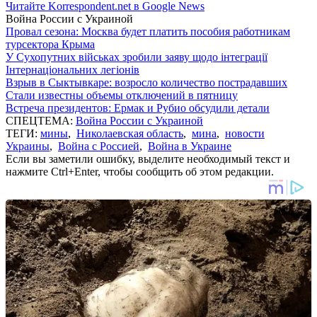
Читайте Korrespondent.net в Google News
Война России с Украиной
Провал сезона: Москва будет платить пособия работникам
турсектора Крыма
У Сухопутних військах зробили заяву щодо інтеграції
Інтернаціональних легіонів
Взрыв в Сыктывкаре: возросло количество пострадавших
Стали известны объемы отключений в пятницу
Встреча президентов: Ермак и Рубио обсудили детали
СПЕЦТЕМА:
Война России с Украиной
ТЕГИ:
мины
,
Николаевская область
,
мина
,
новости
Украины
,
Война с Россией
,
Война в Украине
Если вы заметили ошибку, выделите необходимый текст и
нажмите Ctrl+Enter, чтобы сообщить об этом редакции.