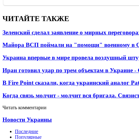
ЧИТАЙТЕ ТАКЖЕ
Зеленский сделал заявление о мирных переговора
Майора ВСП поймали на "помощи" военному в
Украина впервые в мире провела воздушный шту
Иран готовил удар по трем объектам в Украине 
В Fire Point сказали, когда украинский аналог Pa
Когда связь молчит - молчит вся бригада. Связи
Читать комментарии
Новости Украины
Последние
Популярные