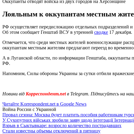
Оккупанты отводят войска из двух городов на Херсонщине
Лояльным к оккупантам местным жите
РФ осуществляет передислокацию отдельных подразделений и 
Об этом сообщает Генштаб ВСУ в утренней
сводке
17 декабря.
Отмечается, что среди местных жителей военнослужащие распр
оккупантам местным жителям предлагают переезд во временн
А в Луганской области, по информации Генштаба, оккупанты п
РФ.
Напомним, Силы обороны Украины за сутки отбили вражеские
Новини від
Корреспондент.net
в Telegram. Підписуйтесь на на
Читайте Korrespondent.net в Google News
Война России с Украиной
Провал сезона: Москва будет платить пособия работникам тур
У Сухопутних військах зробили заяву щодо інтеграції Інтернац
Взрыв в Сыктывкаре: возросло количество пострадавших
Стали известны объемы отключений в пятницу