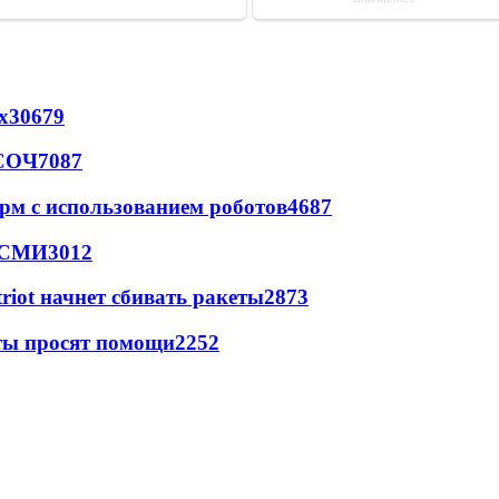
х
30679
 СОЧ
7087
рм с использованием роботов
4687
- СМИ
3012
triot начнет сбивать ракеты
2873
сты просят помощи
2252