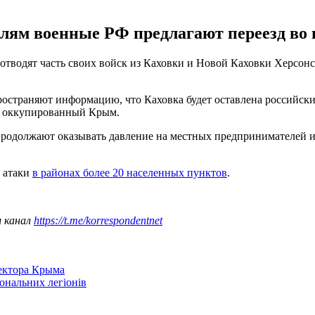
лям военные РФ предлагают переезд во
отводят часть своих войск из Каховки и Новой Каховки Херсон
остраняют информацию, что Каховка будет оставлена российски
о оккупированный Крым.
родолжают оказывать давление на местных предпринимателей и 
 атаки
в районах более 20 населенных пунктов
.
ш канал
https://t.me/korrespondentnet
сектора Крыма
іональних легіонів