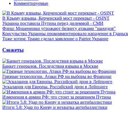
Комментируемые
В Крыму взрывы, Керченский мост перекрыт - OSINT
Украина поставила Путина перед дилеммой - СМИ
Флеш: Мошенники угрожают бизнесу атаками "шахедов"
Консульство Украины прокомментировало нападение в Гданьс
Тоже хотим: Трамп сделал заявление о Patriot Украине
Сюжеты
Банкет генералов. Последствия взрыва в Москве
Грязные технологии. Атаки РФ на выборы во Франции
Эскалация для Европы. Российский дрон в Лейпциге
Изменения в армии РФ: что стоит за решением Путина
Итоги 5.8: Удар по Киеву и нехватка антибаллистики