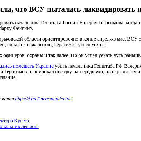
или, что ВСУ пытались ликвидировать 
вать начальника Генштаба России Валерия Герасимова, когда т
Марку Фейгину.
рьковской области ориентировочно в конце апреля-в мае. ВСУ о
н, однако к сожалению, Герасимов успел уехать.
 офицеров, охраны и так далее. Но он успел уехать чуть раньше.
лись помешать Украине
убить начальника Генштаба РФ Валерия 
й Герасимов планировал поездку на передовую, но скрыли эту и
здание.
ш канал
https://t.me/korrespondentnet
сектора Крыма
іональних легіонів