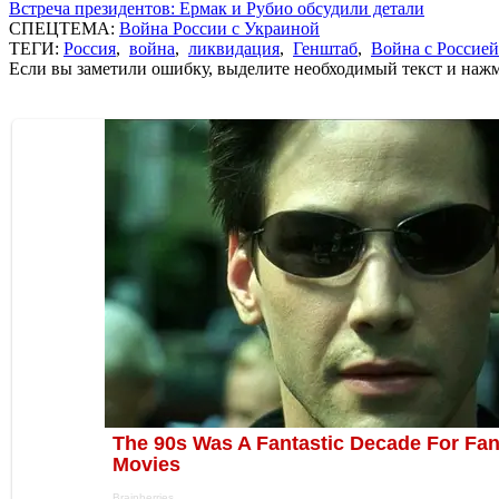
Встреча президентов: Ермак и Рубио обсудили детали
СПЕЦТЕМА:
Война России с Украиной
ТЕГИ:
Россия
,
война
,
ликвидация
,
Генштаб
,
Война с Россией
Если вы заметили ошибку, выделите необходимый текст и нажми