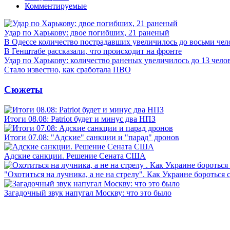
Комментируемые
Удар по Харькову: двое погибших, 21 раненый
В Одессе количество пострадавших увеличилось до восьми чел
В Генштабе рассказали, что происходит на фронте
Удар по Харькову: количество раненых увеличилось до 13 чело
Стало известно, как сработала ПВО
Сюжеты
Итоги 08.08: Patriot будет и минус два НПЗ
Итоги 07.08: "Адские" санкции и "парад" дронов
Адские санкции. Решение Сената США
"Охотиться на лучника, а не на стрелу". Как Украине бороться 
Загадочный звук напугал Москву: что это было