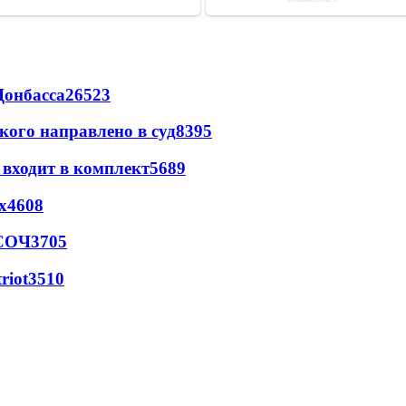
Донбасса
26523
кого направлено в суд
8395
 входит в комплект
5689
х
4608
 СОЧ
3705
riot
3510