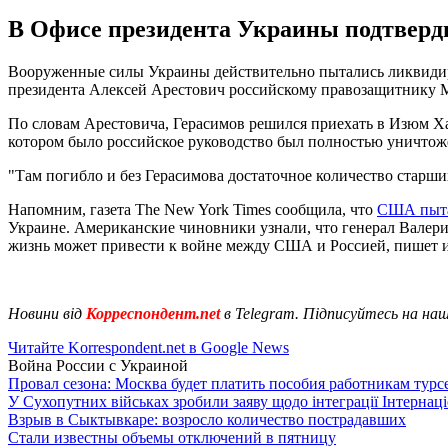
В Офисе президента Украины подтверд
Вооруженные силы Украины действительно пытались ликвидиро
президента Алексей Арестович российскому правозащитнику 
По словам Арестовича, Герасимов решился приехать в Изюм Ха
котором было российское руководство был полностью уничтоже
"Там погибло и без Герасимова достаточное количество старших
Напомним, газета The New York Times сообщила, что
США пыта
Украине. Американские чиновники узнали, что генерал Валери
жизнь может привести к войне между США и Россией, пишет и
Новини від
Корреспондент.net
в Telegram. Підписуйтесь на на
Читайте Korrespondent.net в Google News
Война России с Украиной
Провал сезона: Москва будет платить пособия работникам тур
У Сухопутних військах зробили заяву щодо інтеграції Інтернац
Взрыв в Сыктывкаре: возросло количество пострадавших
Стали известны объемы отключений в пятницу