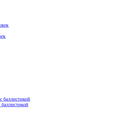
овек
век
с баллистикой