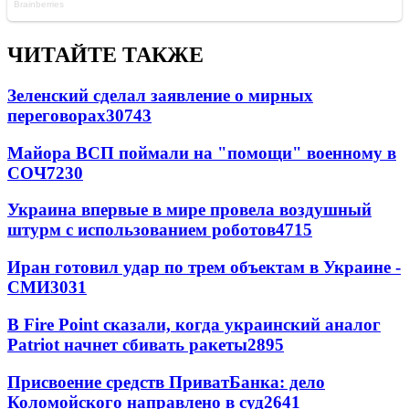
ЧИТАЙТЕ ТАКЖЕ
Зеленский сделал заявление о мирных
переговорах
30743
Майора ВСП поймали на "помощи" военному в
СОЧ
7230
Украина впервые в мире провела воздушный
штурм с использованием роботов
4715
Иран готовил удар по трем объектам в Украине -
СМИ
3031
В Fire Point сказали, когда украинский аналог
Patriot начнет сбивать ракеты
2895
Присвоение средств ПриватБанка: дело
Коломойского направлено в суд
2641