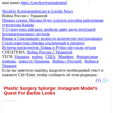
наш канал
https://t.me/korrespondentnet
Читайте Korrespondent.net в Google News
Война России с Украиной
Провал сезона: Москва будет платить пособия работникам
турсектора Крыма
У Сухопутних військах зробили заяву щодо інтеграції
Інтернаціональних легіонів
Взрыв в Сыктывкаре: возросло количество пострадавших
Стали известны объемы отключений в пятницу
Встреча президентов: Ермак и Рубио обсудили детали
СПЕЦТЕМА:
Война России с Украиной
ТЕГИ:
Украина
,
война
,
США
,
Минфин
,
Финансовая
помощь
,
новости Украины
,
Война с Россией
,
Война в
Украине
Если вы заметили ошибку, выделите необходимый текст и
нажмите Ctrl+Enter, чтобы сообщить об этом редакции.