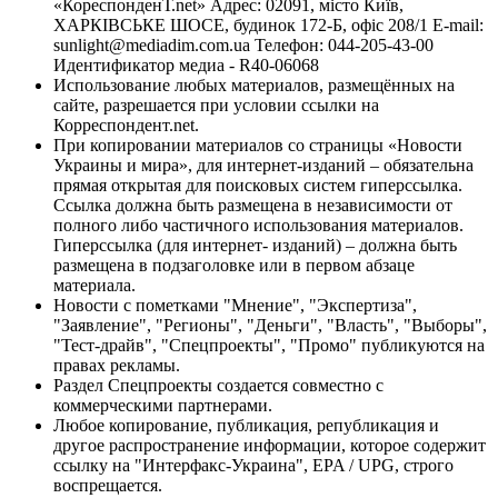
«КореспонденТ.net» Адрес: 02091, місто Київ,
ХАРКІВСЬКЕ ШОСЕ, будинок 172-Б, офіс 208/1 E-mail:
sunlight@mediadim.com.ua
Телефон: 044-205-43-00
Идентификатор медиа - R40-06068
Использование любых материалов, размещённых на
сайте, разрешается при условии ссылки на
Корреспондент.net.
При копировании материалов со страницы «Новости
Украины и мира», для интернет-изданий – обязательна
прямая открытая для поисковых систем гиперссылка.
Ссылка должна быть размещена в независимости от
полного либо частичного использования материалов.
Гиперссылка (для интернет- изданий) – должна быть
размещена в подзаголовке или в первом абзаце
материала.
Новости с пометками "Мнение", "Экспертиза",
"Заявление", "Регионы", "Деньги", "Власть", "Выборы",
"Тест-драйв", "Спецпроекты", "Промо" публикуются на
правах рекламы.
Раздел Спецпроекты создается совместно с
коммерческими партнерами.
Любое копирование, публикация, републикация и
другое распространение информации, которое содержит
ссылку на "Интерфакс-Украина", EPA / UPG, строго
воспрещается.