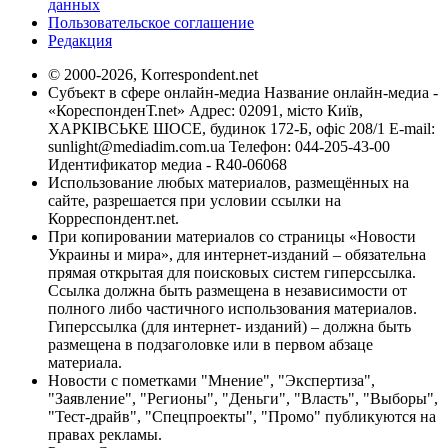
данных
Пользовательское соглашение
Редакция
© 2000-2026, Korrespondent.net
Субъект в сфере онлайн-медиа Название онлайн-медиа -
«КореспонденТ.net» Адрес: 02091, місто Київ,
ХАРКІВСЬКЕ ШОСЕ, будинок 172-Б, офіс 208/1 E-mail:
sunlight@mediadim.com.ua
Телефон: 044-205-43-00
Идентификатор медиа - R40-06068
Использование любых материалов, размещённых на
сайте, разрешается при условии ссылки на
Корреспондент.net.
При копировании материалов со страницы «Новости
Украины и мира», для интернет-изданий – обязательна
прямая открытая для поисковых систем гиперссылка.
Ссылка должна быть размещена в независимости от
полного либо частичного использования материалов.
Гиперссылка (для интернет- изданий) – должна быть
размещена в подзаголовке или в первом абзаце
материала.
Новости с пометками "Мнение", "Экспертиза",
"Заявление", "Регионы", "Деньги", "Власть", "Выборы",
"Тест-драйв", "Спецпроекты", "Промо" публикуются на
правах рекламы.