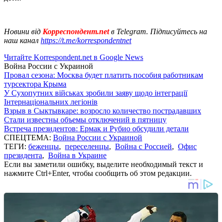
Новини від
Корреспондент.net
в Telegram. Підписуйтесь на
наш канал
https://t.me/korrespondentnet
Читайте Korrespondent.net в Google News
Война России с Украиной
Провал сезона: Москва будет платить пособия работникам
турсектора Крыма
У Сухопутних військах зробили заяву щодо інтеграції
Інтернаціональних легіонів
Взрыв в Сыктывкаре: возросло количество пострадавших
Стали известны объемы отключений в пятницу
Встреча президентов: Ермак и Рубио обсудили детали
СПЕЦТЕМА:
Война России с Украиной
ТЕГИ:
беженцы
,
переселенцы
,
Война с Россией
,
Офис
президента
,
Война в Украине
Если вы заметили ошибку, выделите необходимый текст и
нажмите Ctrl+Enter, чтобы сообщить об этом редакции.