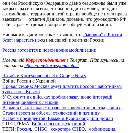
они бы Российскую Федерацию давно бы должны были уже
закрыть раз и навсегда, чтобы ни один самолет, ни один
автомобиль с территории этой страны вообще не имел права
выезжать", - отметил Данилов, добавив, что руководство РФ
сейчас рассматривает вопрос всеобщей мобилизации.
Напомним, Данилов также заявил, что
"бавовна" в России
будет нарастать
из-за нынешней политики России.
Россия готовится к новой волне мобилизации
Новини від
Корреспондент.net
в Telegram. Підписуйтесь на
наш канал
https://t.me/korrespondentnet
Читайте Korrespondent.net в Google News
Война России с Украиной
Провал сезона: Москва будет платить пособия работникам
турсектора Крыма
У Сухопутних військах зробили заяву щодо інтеграції
Інтернаціональних легіонів
Взрыв в Сыктывкаре: возросло количество пострадавших
Стали известны объемы отключений в пятницу
Встреча президентов: Ермак и Рубио обсудили детали
СПЕЦТЕМА:
Война России с Украиной
ТЕГИ:
Россия
,
СНБО
,
секретарь СНБО
,
мобилизация
,