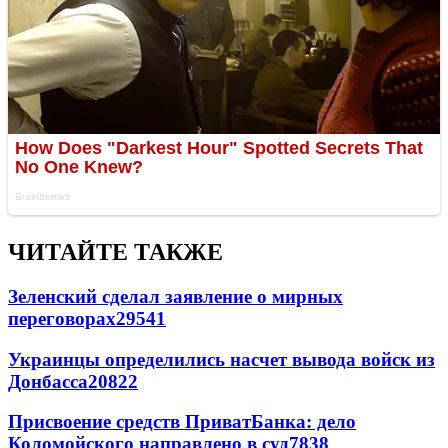
ЧИТАЙТЕ ТАКЖЕ
Зеленский сделал заявление о мирных
переговорах
29541
Украинцы определились насчет вывода войск из
Донбасса
20822
Присвоение средств ПриватБанка: дело
Коломойского направлено в суд
7838