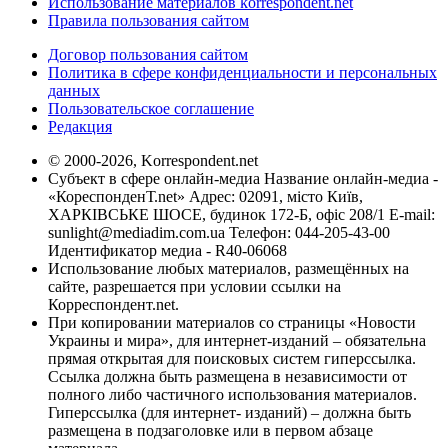
Использование материалов korrespondent.net
Правила пользования сайтом
Договор пользования сайтом
Политика в сфере конфиденциальности и персональных
данных
Пользовательское соглашение
Редакция
© 2000-2026, Korrespondent.net
Субъект в сфере онлайн-медиа Название онлайн-медиа -
«КореспонденТ.net» Адрес: 02091, місто Київ,
ХАРКІВСЬКЕ ШОСЕ, будинок 172-Б, офіс 208/1 E-mail:
sunlight@mediadim.com.ua
Телефон: 044-205-43-00
Идентификатор медиа - R40-06068
Использование любых материалов, размещённых на
сайте, разрешается при условии ссылки на
Корреспондент.net.
При копировании материалов со страницы «Новости
Украины и мира», для интернет-изданий – обязательна
прямая открытая для поисковых систем гиперссылка.
Ссылка должна быть размещена в независимости от
полного либо частичного использования материалов.
Гиперссылка (для интернет- изданий) – должна быть
размещена в подзаголовке или в первом абзаце