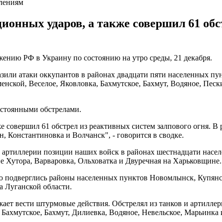
влениям
ионных ударов, а также совершил 61 обс
ению РФ в Украину по состоянию на утро среды, 21 декабря.
или атаки оккупантов в районах двадцати пяти населенных пун
енской, Веселое, Яковловка, Бахмутское, Бахмут, Водяное, Пес
остоянными обстрелами.
е совершил 61 обстрел из реактивных систем залпового огня. В
, Константиновка и Волчанск", - говорится в сводке.
 артиллерии позиции наших войск в районах шестнадцати насел
е Хутора, Варваровка, Ольховатка и Двуречная на Харьковщине.
 подверглись районы населенных пунктов Новомлынск, Купянск,
а Луганской области.
ет вести штурмовые действия. Обстрелял из танков и артиллер
, Бахмутское, Бахмут, Дилиевка, Водяное, Невельское, Марьинк