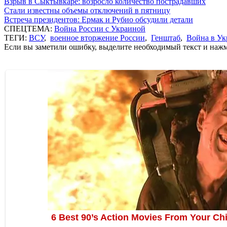
Взрыв в Сыктывкаре: возросло количество пострадавших
Стали известны объемы отключений в пятницу
Встреча президентов: Ермак и Рубио обсудили детали
СПЕЦТЕМА:
Война России с Украиной
ТЕГИ:
ВСУ
,
военное вторжение России
,
Генштаб
,
Война в Ук
Если вы заметили ошибку, выделите необходимый текст и нажми