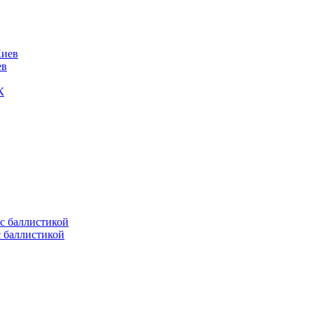
ев
К
с баллистикой