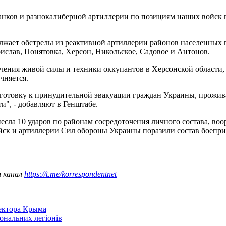
анков и разнокалиберной артиллерии по позициям наших войск 
жает обстрелы из реактивной артиллерии районов населенных 
ислав, Понятовка, Херсон, Никольское, Садовое и Антонов.
очения живой силы и техники оккупантов в Херсонской области
чняется.
дготовку к принудительной эвакуации граждан Украины, прожи
и", - добавляют в Генштабе.
сла 10 ударов по районам сосредоточения личного состава, воо
ск и артиллерии Сил обороны Украины поразили состав боеприп
ш канал
https://t.me/korrespondentnet
сектора Крыма
іональних легіонів