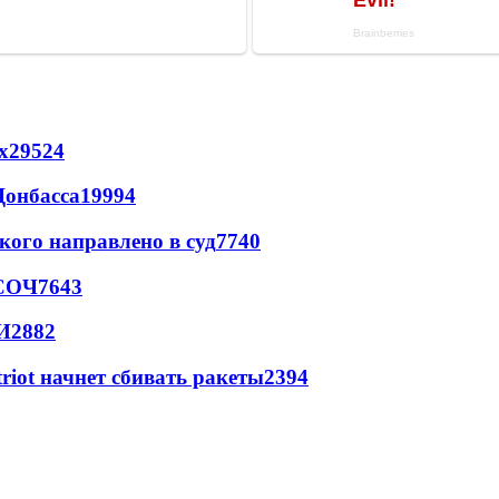
х
29524
Донбасса
19994
кого направлено в суд
7740
 СОЧ
7643
И
2882
triot начнет сбивать ракеты
2394