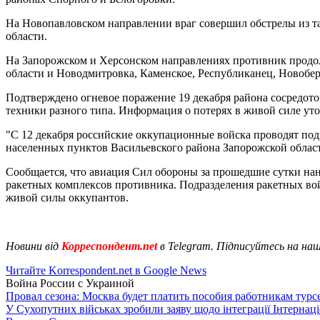
На Новопавловском направлении враг совершил обстрелы из т
области.
На Запорожском и Херсонском направлениях противник продол
области и Новодмитровка, Каменское, Республиканец, Новобер
Подтверждено огневое поражение 19 декабря района сосредот
техники разного типа. Информация о потерях в живой силе уто
"С 12 декабря российские оккупационные войска проводят по
населенных пунктов Васильевского района Запорожской област
Сообщается, что авиация Сил обороны за прошедшие сутки нане
ракетных комплексов противника. Подразделения ракетных вой
живой силы оккупантов.
Новини від
Корреспондент.net
в Telegram. Підписуйтесь на на
Читайте Korrespondent.net в Google News
Война России с Украиной
Провал сезона: Москва будет платить пособия работникам тур
У Сухопутних військах зробили заяву щодо інтеграції Інтернац