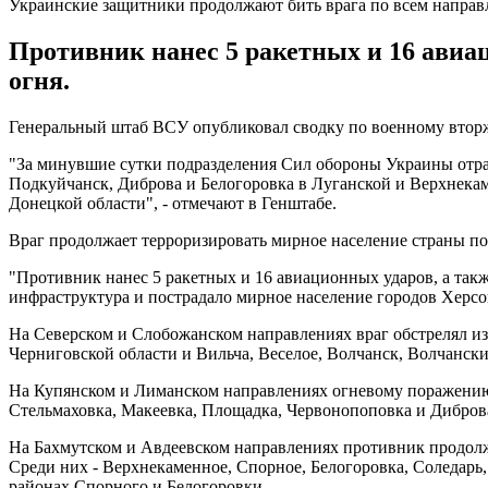
Украинские защитники продолжают бить врага по всем напра
Противник нанес 5 ракетных и 16 авиац
огня.
Генеральный штаб ВСУ опубликовал сводку по военному вторж
"За минувшие сутки подразделения Сил обороны Украины отраз
Подкуйчанск, Диброва и Белогоровка в Луганской и Верхнекам
Донецкой области", - отмечают в Генштабе.
Враг продолжает терроризировать мирное население страны п
"Противник нанес 5 ракетных и 16 авиационных ударов, а такж
инфраструктура и пострадало мирное население городов Херсон
На Северском и Слобожанском направлениях враг обстрелял из
Черниговской области и Вильча, Веселое, Волчанск, Волчански
На Купянском и Лиманском направлениях огневому поражению
Стельмаховка, Макеевка, Площадка, Червонопоповка и Дибров
На Бахмутском и Авдеевском направлениях противник продолжа
Среди них - Верхнекаменное, Спорное, Белогоровка, Соледарь
районах Спорного и Белогоровки.