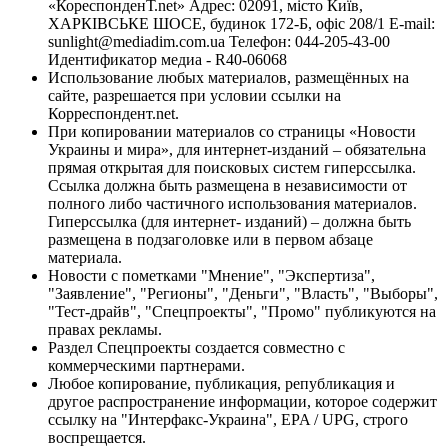
«КореспонденТ.net» Адрес: 02091, місто Київ,
ХАРКІВСЬКЕ ШОСЕ, будинок 172-Б, офіс 208/1 E-mail:
sunlight@mediadim.com.ua
Телефон: 044-205-43-00
Идентификатор медиа - R40-06068
Использование любых материалов, размещённых на
сайте, разрешается при условии ссылки на
Корреспондент.net.
При копировании материалов со страницы «Новости
Украины и мира», для интернет-изданий – обязательна
прямая открытая для поисковых систем гиперссылка.
Ссылка должна быть размещена в независимости от
полного либо частичного использования материалов.
Гиперссылка (для интернет- изданий) – должна быть
размещена в подзаголовке или в первом абзаце
материала.
Новости с пометками "Мнение", "Экспертиза",
"Заявление", "Регионы", "Деньги", "Власть", "Выборы",
"Тест-драйв", "Спецпроекты", "Промо" публикуются на
правах рекламы.
Раздел Спецпроекты создается совместно с
коммерческими партнерами.
Любое копирование, публикация, републикация и
другое распространение информации, которое содержит
ссылку на "Интерфакс-Украина", EPA / UPG, строго
воспрещается.