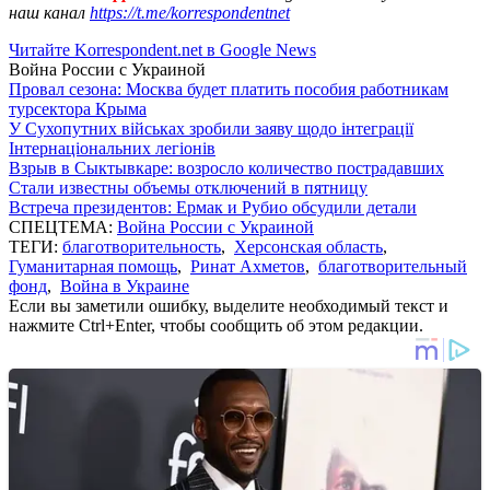
наш канал
https://t.me/korrespondentnet
Читайте Korrespondent.net в Google News
Война России с Украиной
Провал сезона: Москва будет платить пособия работникам
турсектора Крыма
У Сухопутних військах зробили заяву щодо інтеграції
Інтернаціональних легіонів
Взрыв в Сыктывкаре: возросло количество пострадавших
Стали известны объемы отключений в пятницу
Встреча президентов: Ермак и Рубио обсудили детали
СПЕЦТЕМА:
Война России с Украиной
ТЕГИ:
благотворительность
,
Херсонская область
,
Гуманитарная помощь
,
Ринат Ахметов
,
благотворительный
фонд
,
Война в Украине
Если вы заметили ошибку, выделите необходимый текст и
нажмите Ctrl+Enter, чтобы сообщить об этом редакции.