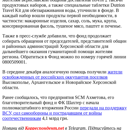
продуктовых наборов, а также специальные таблетки Dutrion
Travel Kit для обеззараживания воды, уточнили в фонде. В
каждый набор вошли продукты первой необходимости, в
частности: макаронные изделия, сахар, соль, мука, крупа,
консервированная фасоль, тушеное мясо, паштет и печенье.
Также в пресс-службе добавили, что фонд продолжает
собирать обращения от председателей, представителей общин
и районных администраций Херсонской области для
дальнейшего оказания гуманитарной помощи жителям
региона. Обратиться в Фонд можно по номеру горячей линии
0800509001.
В середине декабря аналогичную помощь получили
жители
освобожденных от российских оккупантов поселков
Высокополье, Архангельское и Новорайское Херсонской
области.
Ранее сообщалось, что предприятия SCM Ахметова, его
благотворительный фонд и ФК Шахтер с начала
полномасштабного вторжения России
передали на поддержку
ВСУ, сил самообороны и пострадавшим от войны
соотечественникам
4,1 млрд грн.
Новини від
Корреспондент.net
в Telegram. Підписуйтесь на