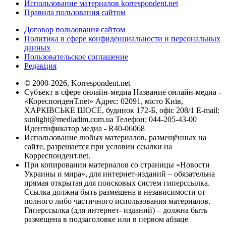
Использование материалов korrespondent.net
Правила пользования сайтом
Договор пользования сайтом
Политика в сфере конфиденциальности и персональных
данных
Пользовательское соглашение
Редакция
© 2000-2026, Korrespondent.net
Субъект в сфере онлайн-медиа Название онлайн-медиа -
«КореспонденТ.net» Адрес: 02091, місто Київ,
ХАРКІВСЬКЕ ШОСЕ, будинок 172-Б, офіс 208/1 E-mail:
sunlight@mediadim.com.ua
Телефон: 044-205-43-00
Идентификатор медиа - R40-06068
Использование любых материалов, размещённых на
сайте, разрешается при условии ссылки на
Корреспондент.net.
При копировании материалов со страницы «Новости
Украины и мира», для интернет-изданий – обязательна
прямая открытая для поисковых систем гиперссылка.
Ссылка должна быть размещена в независимости от
полного либо частичного использования материалов.
Гиперссылка (для интернет- изданий) – должна быть
размещена в подзаголовке или в первом абзаце