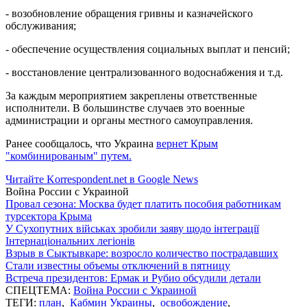
- возобновление обращения гривны и казначейского
обслуживания;
- обеспечение осуществления социальных выплат и пенсий;
- восстановление централизованного водоснабжения и т.д.
За каждым мероприятием закреплены ответственные
исполнители. В большинстве случаев это военные
администрации и органы местного самоуправления.
Ранее сообщалось, что Украина
вернет Крым
"комбинированым" путем.
Читайте Korrespondent.net в Google News
Война России с Украиной
Провал сезона: Москва будет платить пособия работникам
турсектора Крыма
У Сухопутних військах зробили заяву щодо інтеграції
Інтернаціональних легіонів
Взрыв в Сыктывкаре: возросло количество пострадавших
Стали известны объемы отключений в пятницу
Встреча президентов: Ермак и Рубио обсудили детали
СПЕЦТЕМА:
Война России с Украиной
ТЕГИ:
план
,
Кабмин Украины
,
освобождение
,