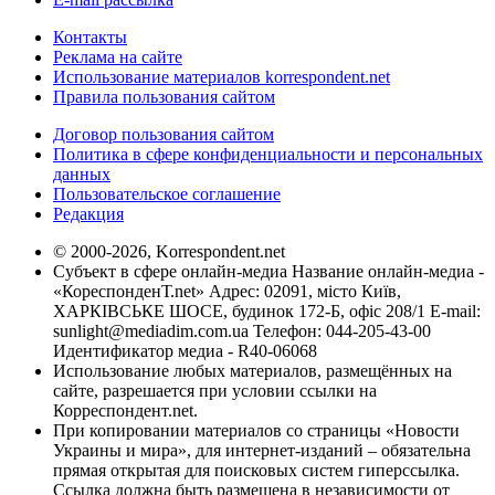
Контакты
Реклама на сайте
Использование материалов korrespondent.net
Правила пользования сайтом
Договор пользования сайтом
Политика в сфере конфиденциальности и персональных
данных
Пользовательское соглашение
Редакция
© 2000-2026, Korrespondent.net
Субъект в сфере онлайн-медиа Название онлайн-медиа -
«КореспонденТ.net» Адрес: 02091, місто Київ,
ХАРКІВСЬКЕ ШОСЕ, будинок 172-Б, офіс 208/1 E-mail:
sunlight@mediadim.com.ua
Телефон: 044-205-43-00
Идентификатор медиа - R40-06068
Использование любых материалов, размещённых на
сайте, разрешается при условии ссылки на
Корреспондент.net.
При копировании материалов со страницы «Новости
Украины и мира», для интернет-изданий – обязательна
прямая открытая для поисковых систем гиперссылка.
Ссылка должна быть размещена в независимости от