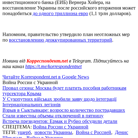
инвестиционного банка (ЕИБ) Вернера Хойера, на
восстановление Украины после российского вторжения может
понадобиться
до одного триллиона евро
(1,1 трлн долларов).
Напомним, правительство утвердило план неотложных мер
по
восстановлению деоккупированных территорий
.
Новини від
Корреспондент.net
в Telegram. Підписуйтесь на
наш канал
https://t.me/korrespondentnet
Читайте Korrespondent.net в Google News
Война России с Украиной
Провал сезона: Москва будет платить пособия работникам
турсектора Крыма
У Сухопутних військах зробили заяву щодо інтеграції
Інтернаціональних легіонів
Взрыв в Сыктывкаре: возросло количество пострадавших
Стали известны объемы отключений в пятницу
Встреча президентов: Ермак и Рубио обсудили детали
СПЕЦТЕМА:
Война России с Украиной
ТЕГИ:
ущерб
,
новости Украины
,
Война с Россией
,
Денис
Шмыгаль
,
Война в Украине