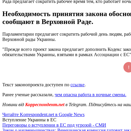
Рада предлагает сократить рабочее время тем, кто работает ноч
Необходимость принятия закона обосно
сообщают в Верховной Раде.
Парламентарии предлагают сократить рабочий день людям, ра
Верховной рады Украины.
"Прежде всего проект закона предлагает дополнить Кодекс зак
обязательствами Украины, взятыми в рамках Ассоциации с ЕС",
Текст законопроекта доступен по
ссылке
.
Ранее ученые рассказали,
чем опасна работа в ночные смены.
Новини від
Корреспондент.net
в Telegram. Підписуйтесь на на
Читайте Korrespondent.net в Google News
Вступление Украины в ЕС
Переговоры о вступлении в ЕС под угрозой - СМИ
Закон о нацменьшинствах: Венецианская комиссия готовит за