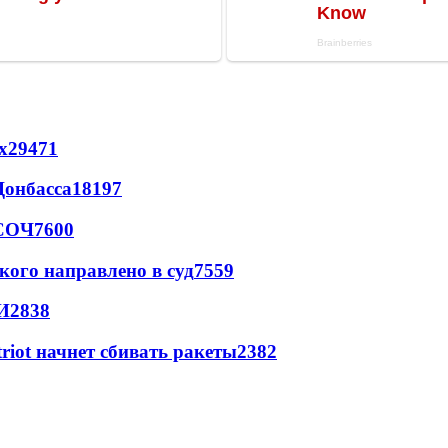
х
29471
Донбасса
18197
 СОЧ
7600
кого направлено в суд
7559
И
2838
triot начнет сбивать ракеты
2382