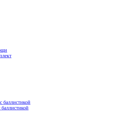
мощи
плект
с баллистикой