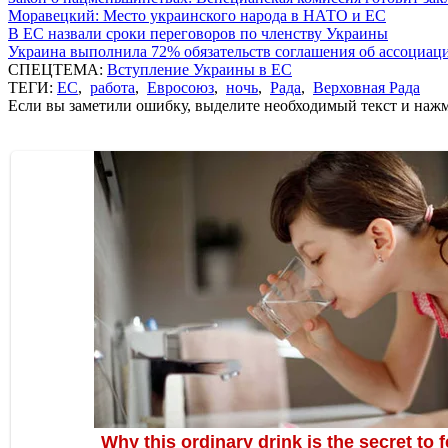
Моравецкий: Место украинского народа в НАТО и ЕС
В ЕС назвали сроки переговоров по членству Украины
Украина выполнила 72% обязательств соглашения об ассоциац
СПЕЦТЕМА:
Вступление Украины в ЕС
ТЕГИ:
ЕС
,
работа
,
Евросоюз
,
ночь
,
Рада
,
Верховная Рада
Если вы заметили ошибку, выделите необходимый текст и нажми