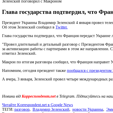
Зеленский поговорил с Макроном
Глава государства подтвердил, что Фра
Президент Украины Владимир Зеленский 4 января провел тел
Об этом Зеленский сообщил в
Twitter.
Глава государства подтвердил, что Франция передаст Украине л
"Провел длительный и детальный разговор с Президентом Фран
за активизацию работы с партнерами в этом же направлении.
отметил Зеленский.
Макрон по итогам разговора сообщил, что Франция направит 
Напомним, сегодня президент также
пообщался с президентом
А вчера, 3 января, Зеленский провел четыре международных ра
Новини від
Корреспондент.net
в Telegram. Підписуйтесь на на
Читайте Korrespondent.net в Google News
ТЕГИ:
разговор
,
Владимир Зеленский
,
новости Украины
,
Эмм