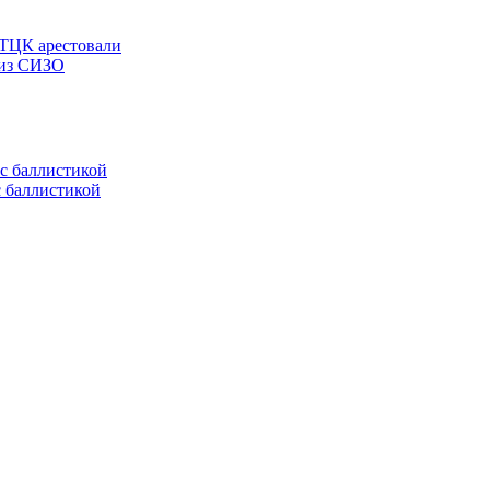
 ТЦК арестовали
 из СИЗО
с баллистикой