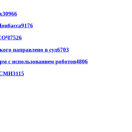
х
30966
Донбасса
9176
 СОЧ
7526
кого направлено в суд
6703
рм с использованием роботов
4806
- СМИ
3115