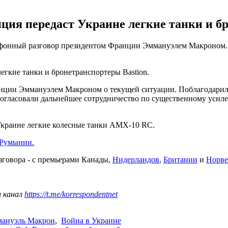
нция передаст Украине легкие танки и б
ефонный разговор президентом Франции Эммануэлем Макроном. 
егкие танки и бронетранспортеры Bastion.
ции Эммануэлем Макроном о текущей ситуации. Поблагодарил за
 Согласовали дальнейшее сотрудничество по существенному уси
Украине легкие колесные танки AMX-10 RC.
 Румынии.
зговора - с премьерами Канады,
Нидерландов
,
Британии
и
Норве
ш канал
https://t.me/korrespondentnet
ануэль Макрон
,
Война в Украине