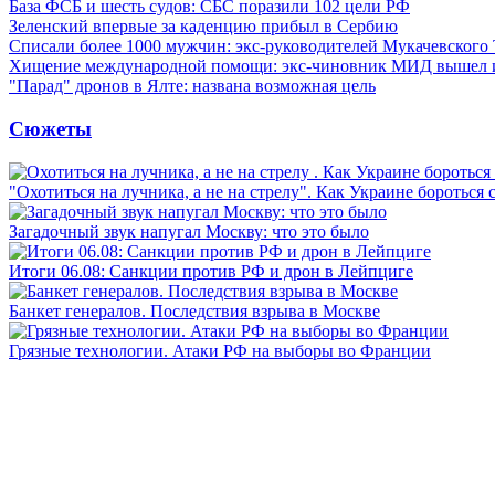
База ФСБ и шесть судов: СБС поразили 102 цели РФ
Зеленский впервые за каденцию прибыл в Сербию
Списали более 1000 мужчин: экс-руководителей Мукачевского
Хищение международной помощи: экс-чиновник МИД вышел
"Парад" дронов в Ялте: названа возможная цель
Сюжеты
"Охотиться на лучника, а не на стрелу". Как Украине бороться 
Загадочный звук напугал Москву: что это было
Итоги 06.08: Санкции против РФ и дрон в Лейпциге
Банкет генералов. Последствия взрыва в Москве
Грязные технологии. Атаки РФ на выборы во Франции