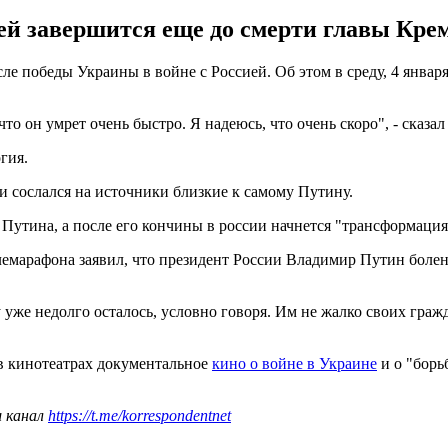
й завершится еще до смерти главы Кремл
е победы Украины в войне с Россией. Об этом в среду, 4 января
что он умрет очень быстро. Я надеюсь, что очень скоро", - сказа
гия.
 и сослался на источники близкие к самому Путину.
и Путина, а после его кончины в россии начнется "трансформаци
марафона заявил, что президент России Владимир Путин болен р
у уже недолго осталось, условно говоря. Им не жалко своих гра
в кинотеатрах документальное
кино о войне в Украине
и о "борь
ш канал
https://t.me/korrespondentnet