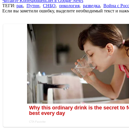
Читайте Korrespondent.net в Google News
ТЕГИ:
рак
,
Путин
,
СНБО
,
онкология
,
разведка
,
Война с Рос
Если вы заметили ошибку, выделите необходимый текст и нажми