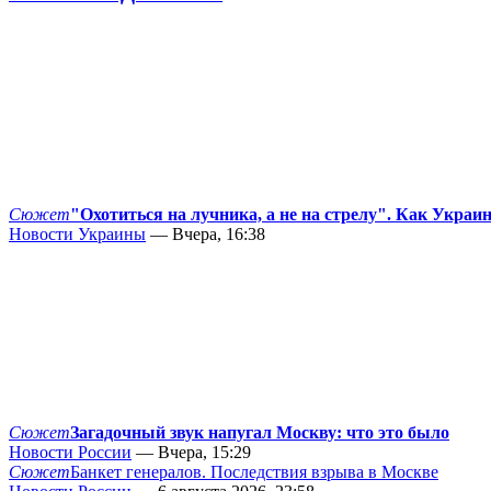
Сюжет
"Охотиться на лучника, а не на стрелу". Как Украи
Новости Украины
— Вчера, 16:38
Сюжет
Загадочный звук напугал Москву: что это было
Новости России
— Вчера, 15:29
Сюжет
Банкет генералов. Последствия взрыва в Москве