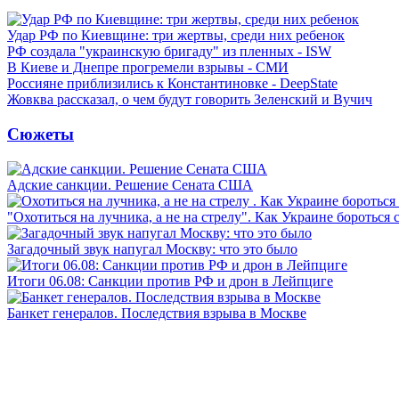
Удар РФ по Киевщине: три жертвы, среди них ребенок
РФ создала "украинскую бригаду" из пленных - ISW
В Киеве и Днепре прогремели взрывы - СМИ
Россияне приблизились к Константиновке - DeepState
Жовква рассказал, о чем будут говорить Зеленский и Вучич
Сюжеты
Адские санкции. Решение Сената США
"Охотиться на лучника, а не на стрелу". Как Украине бороться 
Загадочный звук напугал Москву: что это было
Итоги 06.08: Санкции против РФ и дрон в Лейпциге
Банкет генералов. Последствия взрыва в Москве