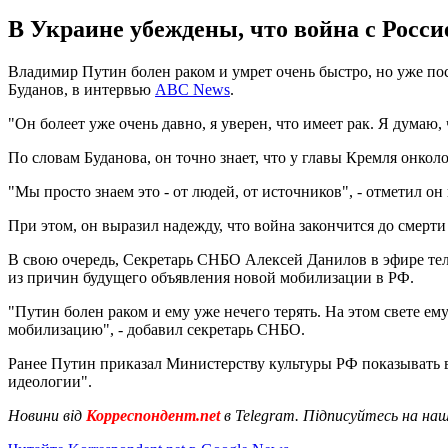
В Украине убеждены, что война с Россие
Владимир Путин болен раком и умрет очень быстро, но уже посл
Буданов, в интервью
ABC News
.
"Он болеет уже очень давно, я уверен, что имеет рак. Я думаю, 
По словам Буданова, он точно знает, что у главы Кремля онколо
"Мы просто знаем это - от людей, от источников", - отметил он
При этом, он выразил надежду, что война закончится до смерт
В свою очередь, Секретарь СНБО Алексей Данилов в эфире теле
из причин будущего объявления новой мобилизации в РФ.
"Путин болен раком и ему уже нечего терять. На этом свете ем
мобилизацию", - добавил секретарь СНБО.
Ранее Путин приказал Министерству культуры РФ показывать 
идеологии".
Новини від
Корреспондент.net
в Telegram. Підписуйтесь на на