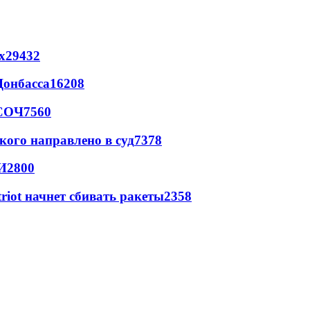
х
29432
Донбасса
16208
 СОЧ
7560
кого направлено в суд
7378
И
2800
triot начнет сбивать ракеты
2358