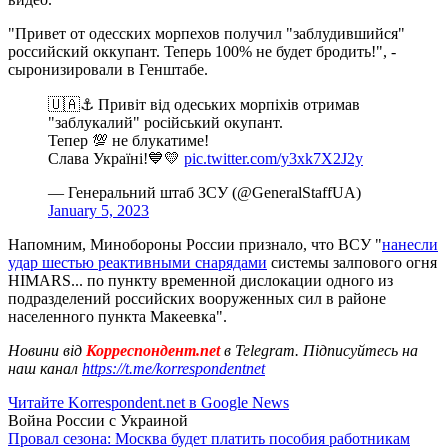
"Привет от одесских морпехов получил "заблудившийся"
российский оккупант. Теперь 100% не будет бродить!", -
сыронизировали в Генштабе.
🇺🇦⚓ Привіт від одеських морпіхів отримав
"заблукалий" російський окупант.
Тепер 💯 не блукатиме!
Слава Україні!💙💛
pic.twitter.com/y3xk7X2J2y
— Генеральний штаб ЗСУ (@GeneralStaffUA)
January 5, 2023
Напомним, Минобороны России признало, что ВСУ "
нанесли
удар шестью реактивными снарядами
системы залпового огня
HIMARS... по пункту временной дислокации одного из
подразделений российских вооруженных сил в районе
населенного пункта Макеевка".
Новини від
Корреспондент.net
в Telegram. Підписуйтесь на
наш канал
https://t.me/korrespondentnet
Читайте Korrespondent.net в Google News
Война России с Украиной
Провал сезона: Москва будет платить пособия работникам