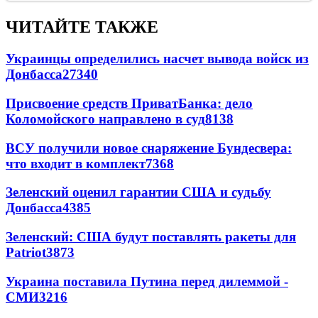
ЧИТАЙТЕ ТАКЖЕ
Украинцы определились насчет вывода войск из
Донбасса
27340
Присвоение средств ПриватБанка: дело
Коломойского направлено в суд
8138
ВСУ получили новое снаряжение Бундесвера:
что входит в комплект
7368
Зеленский оценил гарантии США и судьбу
Донбасса
4385
Зеленский: США будут поставлять ракеты для
Patriot
3873
Украина поставила Путина перед дилеммой -
СМИ
3216