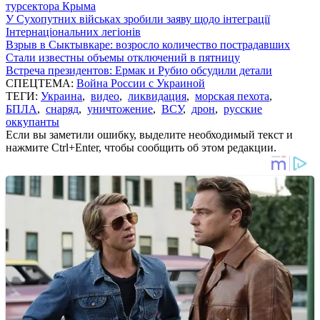
турсектора Крыма
У Сухопутних військах зробили заяву щодо інтеграції
Інтернаціональних легіонів
Взрыв в Сыктывкаре: возросло количество пострадавших
Стали известны объемы отключений в пятницу
Встреча президентов: Ермак и Рубио обсудили детали
СПЕЦТЕМА:
Война России с Украиной
ТЕГИ:
Украина
,
видео
,
ликвидация
,
морская пехота
,
БПЛА
,
снаряд
,
уничтожение
,
ВСУ
,
дрон
,
русские
оккупанты
Если вы заметили ошибку, выделите необходимый текст и
нажмите Ctrl+Enter, чтобы сообщить об этом редакции.