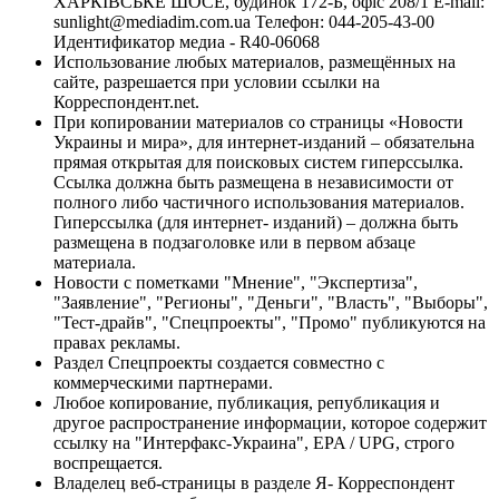
ХАРКІВСЬКЕ ШОСЕ, будинок 172-Б, офіс 208/1 E-mail:
sunlight@mediadim.com.ua
Телефон: 044-205-43-00
Идентификатор медиа - R40-06068
Использование любых материалов, размещённых на
сайте, разрешается при условии ссылки на
Корреспондент.net.
При копировании материалов со страницы «Новости
Украины и мира», для интернет-изданий – обязательна
прямая открытая для поисковых систем гиперссылка.
Ссылка должна быть размещена в независимости от
полного либо частичного использования материалов.
Гиперссылка (для интернет- изданий) – должна быть
размещена в подзаголовке или в первом абзаце
материала.
Новости с пометками "Мнение", "Экспертиза",
"Заявление", "Регионы", "Деньги", "Власть", "Выборы",
"Тест-драйв", "Спецпроекты", "Промо" публикуются на
правах рекламы.
Раздел Спецпроекты создается совместно с
коммерческими партнерами.
Любое копирование, публикация, републикация и
другое распространение информации, которое содержит
ссылку на "Интерфакс-Украина", EPA / UPG, строго
воспрещается.
Владелец веб-страницы в разделе Я- Корреспондент