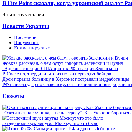
В Fire Point сказали, когда украинский аналог Pa
Читать комментарии
Новости Украины
Последние
Популярные
Комментируемые
Жовква рассказал, о чем будут говорить Зеленский и Вучич
"Адские" санкции США против РФ: реакция Зеленского
В Скале подтвердили, что из полка переводят бойцов
Дрон поразил больницу в Херсоне: пострадали медработницы
РФ нанесла удар по Славянску: есть погибший и пятеро ранен
Сюжеты
"Охотиться на лучника, а не на стрелу". Как Украине бороться 
Загадочный звук напугал Москву: что это было