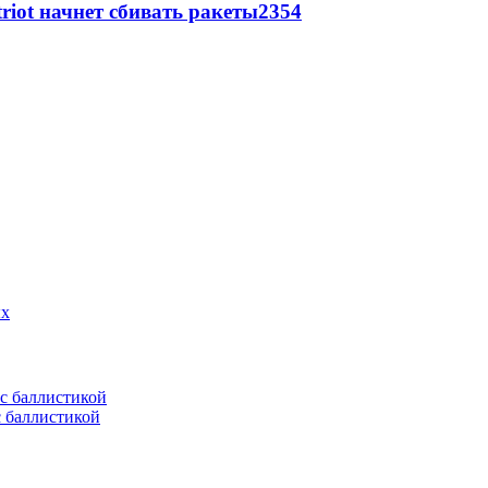
triot начнет сбивать ракеты
2354
ых
с баллистикой