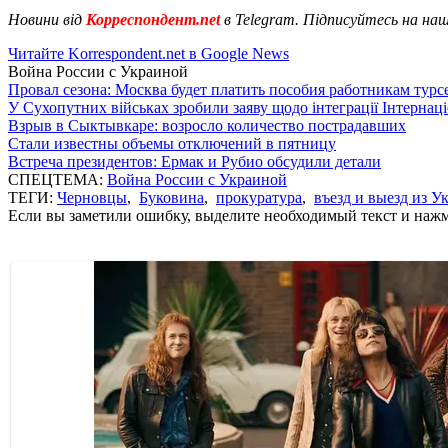
Новини від
Корреспондент.net
в Telegram. Підписуйтесь на на
Читайте Korrespondent.net в Google News
Война России с Украиной
Провал сезона: Москва будет платить пособия работникам тур
У Сухопутних військах зробили заяву щодо інтеграції Інтернац
Взрыв в Сыктывкаре: возросло количество пострадавших
Стали известны объемы отключений в пятницу
Встреча президентов: Ермак и Рубио обсудили детали
СПЕЦТЕМА:
Война России с Украиной
ТЕГИ:
Черновцы
,
Буковина
,
прокуратура
,
въезд и выезд из 
Если вы заметили ошибку, выделите необходимый текст и нажми