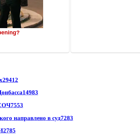
х
29412
Донбасса
14983
 СОЧ
7553
кого направлено в суд
7283
И
2785