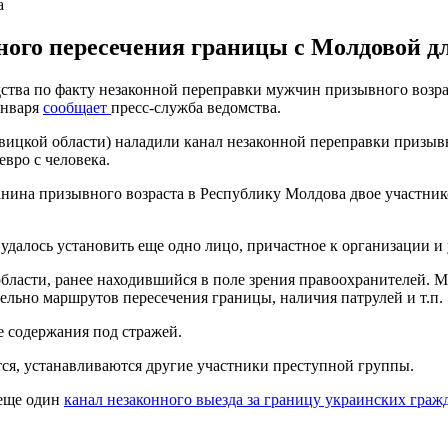
а
ьного пересечения границы с Молдовой д
дства по факту незаконной переправки мужчин призывного возра
января
сообщает
пресс-служба ведомства.
овицкой области) наладили канал незаконной переправки призы
евро с человека.
нина призывного возраста в Республику Молдова двое участник
далось установить еще одно лицо, причастное к организации и
бласти, ранее находившийся в поле зрения правоохранителей. М
ельно маршрутов пересечения границы, наличия патрулей и т.п.
 содержания под стражей.
ся, устанавливаются другие участники преступной группы.
 еще один
канал незаконного выезда за границу украинских гра