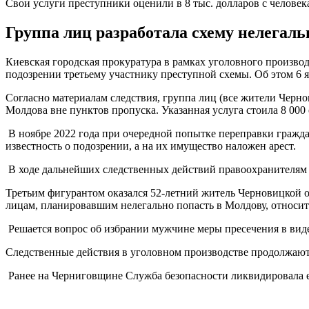
Свои услуги преступники оценили в 8 тыс. долларов с человек
Группа лиц разработала схему нелегал
Киевская городская прокуратура в рамках уголовного произво
подозрении третьему участнику преступной схемы. Об этом 6 
Согласно материалам следствия, группа лиц (все жители Черн
Молдова вне пунктов пропуска. Указанная услуга стоила 8 000 
В ноябре 2022 года при очередной попытке переправки гражда
известность о подозрении, а на их имущество наложен арест.
В ходе дальнейших следственных действий правоохранителям у
Третьим фигурантом оказался 52-летний житель Черновицкой о
лицам, планировавшим нелегально попасть в Молдову, относит
Решается вопрос об избрании мужчине меры пресечения в виде
Следственные действия в уголовном производстве продолжают
Ранее на Черниговщине Служба безопасности ликвидировала