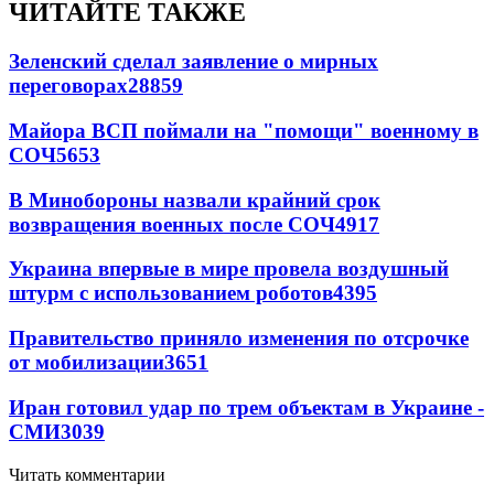
ЧИТАЙТЕ ТАКЖЕ
Зеленский сделал заявление о мирных
переговорах
28859
Майора ВСП поймали на "помощи" военному в
СОЧ
5653
В Минобороны назвали крайний срок
возвращения военных после СОЧ
4917
Украина впервые в мире провела воздушный
штурм с использованием роботов
4395
Правительство приняло изменения по отсрочке
от мобилизации
3651
Иран готовил удар по трем объектам в Украине -
СМИ
3039
Читать комментарии