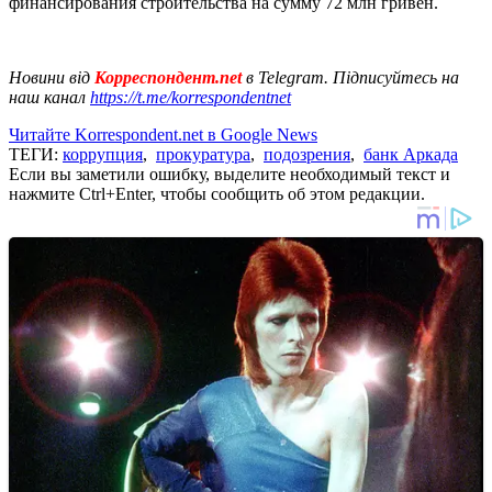
финансирования строительства на сумму 72 млн гривен.
Новини від
Корреспондент.net
в Telegram. Підписуйтесь на
наш канал
https://t.me/korrespondentnet
Читайте Korrespondent.net в Google News
ТЕГИ:
коррупция
,
прокуратура
,
подозрения
,
банк Аркада
Если вы заметили ошибку, выделите необходимый текст и
нажмите Ctrl+Enter, чтобы сообщить об этом редакции.