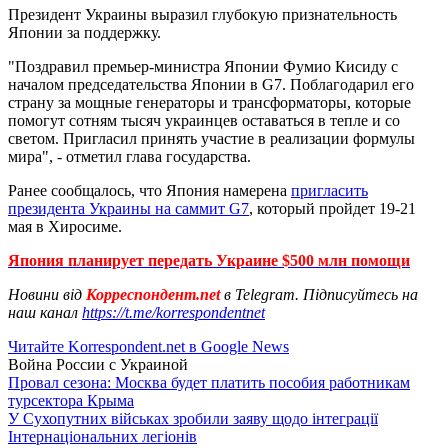
Президент Украины выразил глубокую признательность
Японии за поддержку.
"Поздравил премьер-министра Японии Фумио Кисиду с
началом председательства Японии в G7. Поблагодарил его
страну за мощные генераторы и трансформаторы, которые
помогут сотням тысяч украинцев оставаться в тепле и со
светом. Пригласил принять участие в реализации формулы
мира", - отметил глава государства.
Ранее сообщалось, что Япония намерена
пригласить
президента Украины на саммит G7
, который пройдет 19-21
мая в Хиросиме.
Япония планирует передать Украине $500 млн помощи
Новини від
Корреспондент.net
в Telegram. Підписуйтесь на
наш канал
https://t.me/korrespondentnet
Читайте Korrespondent.net в Google News
Война России с Украиной
Провал сезона: Москва будет платить пособия работникам
турсектора Крыма
У Сухопутних військах зробили заяву щодо інтеграції
Інтернаціональних легіонів