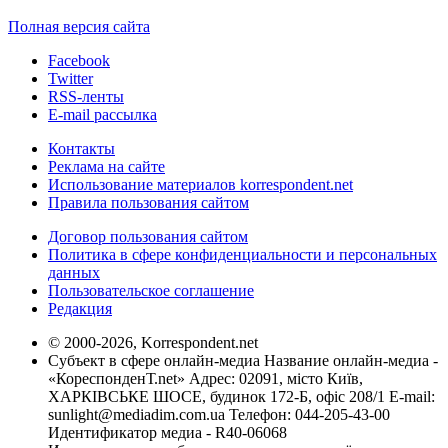
Полная версия сайта
Facebook
Twitter
RSS-ленты
E-mail рассылка
Контакты
Реклама на сайте
Использование материалов korrespondent.net
Правила пользования сайтом
Договор пользования сайтом
Политика в сфере конфиденциальности и персональных
данных
Пользовательское соглашение
Редакция
© 2000-2026, Korrespondent.net
Субъект в сфере онлайн-медиа Название онлайн-медиа -
«КореспонденТ.net» Адрес: 02091, місто Київ,
ХАРКІВСЬКЕ ШОСЕ, будинок 172-Б, офіс 208/1 E-mail:
sunlight@mediadim.com.ua
Телефон: 044-205-43-00
Идентификатор медиа - R40-06068