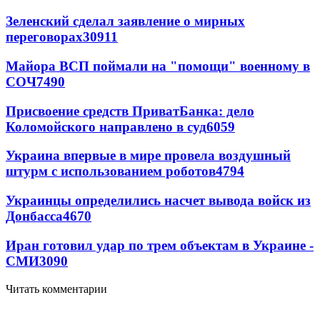
Зеленский сделал заявление о мирных
переговорах
30911
Майора ВСП поймали на "помощи" военному в
СОЧ
7490
Присвоение средств ПриватБанка: дело
Коломойского направлено в суд
6059
Украина впервые в мире провела воздушный
штурм с использованием роботов
4794
Украинцы определились насчет вывода войск из
Донбасса
4670
Иран готовил удар по трем объектам в Украине -
СМИ
3090
Читать комментарии