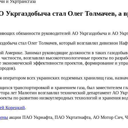
чи и Укртрансгаза
 Укргаздобыча стал Олег Толмачев, а в
лняющих обязанности руководителей АО Укргаздобыча и АО Укрт
добыча стал Олег Толмачев, который возглавлял дивизион Нафт
ной Америке. Занимал руководящие должности в таких газодобыв
. В частности, возглавлял высокотехнологичные проекты по раз
ние экономической эффективности проектов, формирование и уп
ородов).
ся оператором всех украинских подземных хранилищ газа, назн
ющихся транспортировкой и хранением газа, был заместителем г
тора лет Малютин возглавлял технический департамент АО Укрт
роекты по развитию низкоуглеродных технологий и хранения во
гей Корецкий
.
дены
акции ПАО Укрнафта, ПАО Укртатнафта, АО Мотор Сич, 