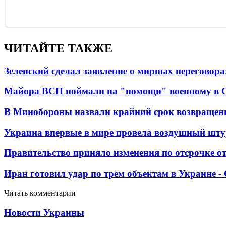
ЧИТАЙТЕ ТАКЖЕ
Зеленский сделал заявление о мирных переговора
Майора ВСП поймали на "помощи" военному в
В Минобороны назвали крайний срок возвращен
Украина впервые в мире провела воздушный шту
Правительство приняло изменения по отсрочке о
Иран готовил удар по трем объектам в Украине 
Читать комментарии
Новости Украины