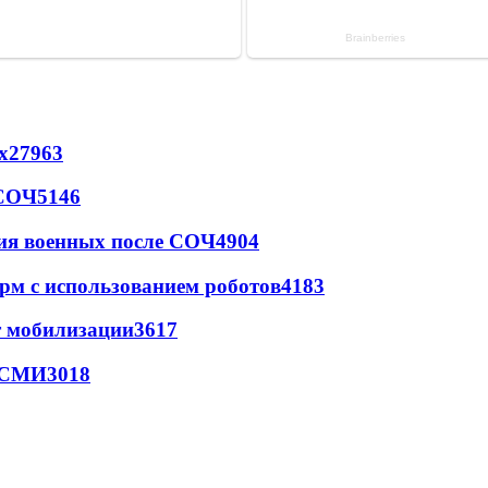
х
27963
 СОЧ
5146
ия военных после СОЧ
4904
рм с использованием роботов
4183
т мобилизации
3617
- СМИ
3018