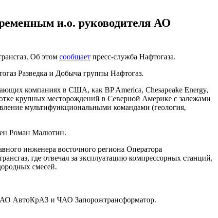
ременным и.о. руководителя АО
рансгаз. Об этом
сообщает
пресс-служба Нафтогаза.
огаз Разведка и Добыча группы Нафтогаз.
ающих компаниях в США, как BP America, Chesapeake Energy,
работке крупных месторождений в Северной Америке с залежами
равление мультифункциональными командами (геология,
ачен Роман Малютин.
лавного инженера восточного региона Оператора
рансгаз, где отвечал за эксплуатацию компрессорных станций,
дородных смесей.
ЧАО АвтоКрАЗ и ЧАО Запорожтрансформатор.