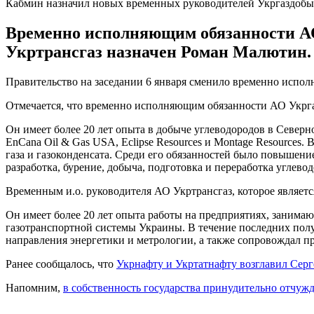
Кабмин назначил новых временных руководителей Укргаздобы
Временно исполняющим обязанности АО
Укртрансгаз назначен Роман Малютин.
Правительство на заседании 6 января сменило временно испо
Отмечается, что временно исполняющим обязанности АО Укргаз
Он имеет более 20 лет опыта в добыче углеводородов в Север
EnCana Oil & Gas USA, Eclipse Resources и Montage Resources
газа и газоконденсата. Среди его обязанностей было повыше
разработка, бурение, добыча, подготовка и переработка углевод
Временным и.о. руководителя АО Укртрансгаз, которое являет
Он имеет более 20 лет опыта работы на предприятиях, занима
газотранспортной системы Украины. В течение последних полу
направления энергетики и метрологии, а также сопровождал п
Ранее сообщалось, что
Укрнафту и Укртатнафту возглавил Сер
Напомним,
в собственность государства принудительно отчуж