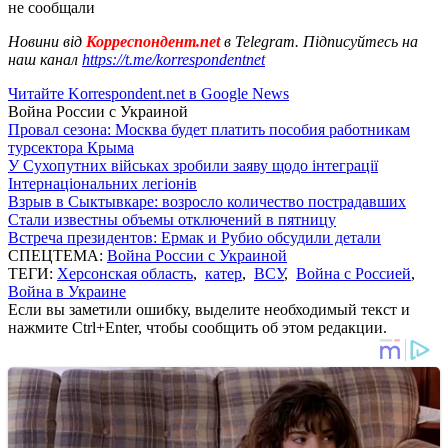
не сообщали
Новини від
Корреспондент.net
в Telegram. Підписуйтесь на
наш канал
https://t.me/korrespondentnet
Читайте Korrespondent.net в Google News
Война России с Украиной
Провал сезона: Москва будет платить пособия работникам
турсектора Крыма
У Сухопутних військах зробили заяву щодо інтеграції
Інтернаціональних легіонів
Взрыв в Сыктывкаре: возросло количество пострадавших
Стали известны объемы отключений в пятницу
Встреча президентов: Ермак и Рубио обсудили детали
СПЕЦТЕМА:
Война России с Украиной
ТЕГИ:
Херсонская область
,
катер
,
ВСУ
,
Война с Россией
,
Война в Украине
Если вы заметили ошибку, выделите необходимый текст и
нажмите Ctrl+Enter, чтобы сообщить об этом редакции.