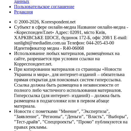
данных
Пользовательское соглашение
Редакция
© 2000-2026, Korrespondent.net
Субъект в сфере онлайн-медиа Название онлайн-медиа -
«КореспонденТ.net» Адрес: 02091, місто Київ,
ХАРКІВСЬКЕ ШОСЕ, будинок 172-Б, офіс 208/1 E-mail:
sunlight@mediadim.com.ua
Телефон: 044-205-43-00
Идентификатор медиа - R40-06068
Использование любых материалов, размещённых на
сайте, разрешается при условии ссылки на
Корреспондент.net.
При копировании материалов со страницы «Новости
Украины и мира», для интернет-изданий – обязательна
прямая открытая для поисковых систем гиперссылка.
Ссылка должна быть размещена в независимости от
полного либо частичного использования материалов.
Гиперссылка (для интернет- изданий) – должна быть
размещена в подзаголовке или в первом абзаце
материала.
Новости с пометками "Мнение", "Экспертиза",
"Заявление", "Регионы", "Деньги", "Власть", "Выборы",
"Тест-драйв", "Спецпроекты", "Промо" публикуются на
правах рекламы.