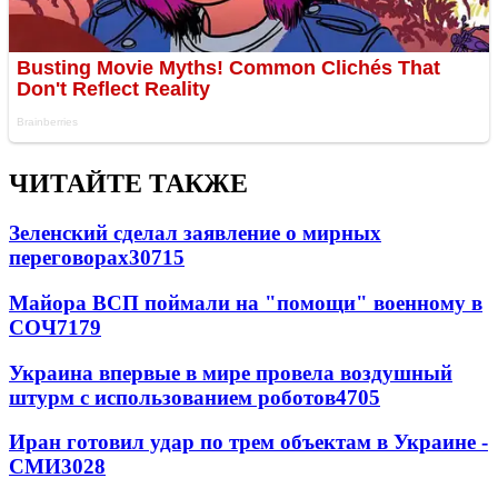
ЧИТАЙТЕ ТАКЖЕ
Зеленский сделал заявление о мирных
переговорах
30715
Майора ВСП поймали на "помощи" военному в
СОЧ
7179
Украина впервые в мире провела воздушный
штурм с использованием роботов
4705
Иран готовил удар по трем объектам в Украине -
СМИ
3028