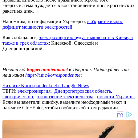
энергосистема нуждается в восстановлении после российских
ракетных атак.
Напомним, по информации Укрэнерго,
в Украине вырос
дефицит мощности электросетей.
Как сообщалось,
электроэнергию будут выключать в Киеве, а
также в трех областях
: Киевской, Одесской и
Днепропетровской.
Новини від
Корреспондент.net
в Telegram. Підписуйтесь на
наш канал
https://t.me/korrespondentnet
Читайте Korrespondent.net в Google News
ТЕГИ:
электроэнергия
,
Днепропетровская область
,
электричество
,
отключение электричества
,
новости Украины
Если вы заметили ошибку, выделите необходимый текст и
нажмите Ctrl+Enter, чтобы сообщить об этом редакции.