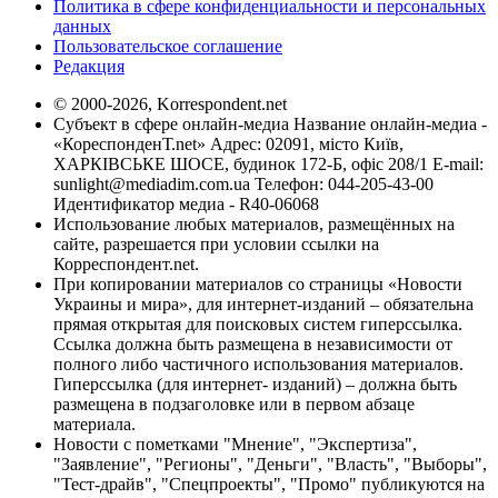
Политика в сфере конфиденциальности и персональных
данных
Пользовательское соглашение
Редакция
© 2000-2026, Korrespondent.net
Субъект в сфере онлайн-медиа Название онлайн-медиа -
«КореспонденТ.net» Адрес: 02091, місто Київ,
ХАРКІВСЬКЕ ШОСЕ, будинок 172-Б, офіс 208/1 E-mail:
sunlight@mediadim.com.ua
Телефон: 044-205-43-00
Идентификатор медиа - R40-06068
Использование любых материалов, размещённых на
сайте, разрешается при условии ссылки на
Корреспондент.net.
При копировании материалов со страницы «Новости
Украины и мира», для интернет-изданий – обязательна
прямая открытая для поисковых систем гиперссылка.
Ссылка должна быть размещена в независимости от
полного либо частичного использования материалов.
Гиперссылка (для интернет- изданий) – должна быть
размещена в подзаголовке или в первом абзаце
материала.
Новости с пометками "Мнение", "Экспертиза",
"Заявление", "Регионы", "Деньги", "Власть", "Выборы",
"Тест-драйв", "Спецпроекты", "Промо" публикуются на