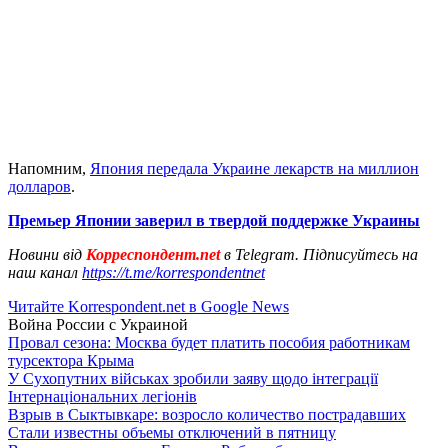
Напомним,
Япония передала Украине лекарств на миллион
долларов
.
Премьер Японии заверил в твердой поддержке Украины
Новини від
Корреспондент.net
в Telegram. Підписуйтесь на
наш канал
https://t.me/korrespondentnet
Читайте Korrespondent.net в Google News
Война России с Украиной
Провал сезона: Москва будет платить пособия работникам
турсектора Крыма
У Сухопутних військах зробили заяву щодо інтеграції
Інтернаціональних легіонів
Взрыв в Сыктывкаре: возросло количество пострадавших
Стали известны объемы отключений в пятницу