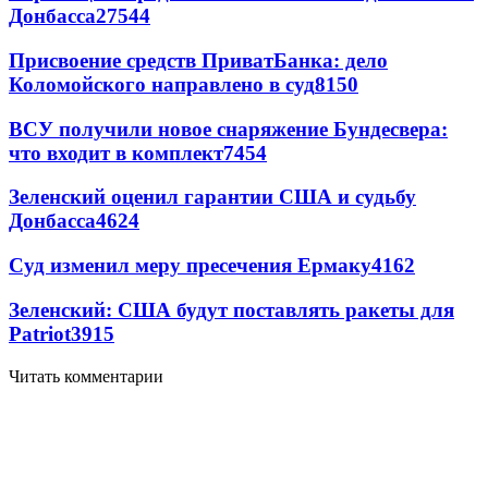
Донбасса
27544
Присвоение средств ПриватБанка: дело
Коломойского направлено в суд
8150
ВСУ получили новое снаряжение Бундесвера:
что входит в комплект
7454
Зеленский оценил гарантии США и судьбу
Донбасса
4624
Суд изменил меру пресечения Ермаку
4162
Зеленский: США будут поставлять ракеты для
Patriot
3915
Читать комментарии