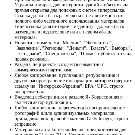
Украины и мира», для интернет-изданий – обязательна
прямая открытая для поисковых систем гиперссылка.
Ссылка должна быть размещена в независимости от
полного либо частичного использования материалов.
Гиперссылка (для интернет- изданий) – должна быть
размещена в подзаголовке или в первом абзаце
материала.
Новости с пометками "Мнение", "Экспертиза",
"Заявление", "Регионы", "Деньги", "Власть", "Выборы",
"Тест-драйв", "Спецпроекты", "Промо" публикуются на
правах рекламы.
Раздел Спецпроекты создается совместно с
коммерческими партнерами.
Любое копирование, публикация, републикация и
другое распространение информации, которое содержит
ссылку на "Интерфакс-Украина", EPA / UPG, строго
воспрещается.
Владелец веб-страницы в разделе Я- Корреспондент
является автор публикации.
Любое копирование, перепечатка и воспроизведение
фотографий и/или аудиовизуальных материалов,
принадлежащих правообладателю Getty Images, строго
запрещено.
Материалы сайта korrespondent.net предназначены для
лиц старше 21 года (21+). Участие в азартных играх