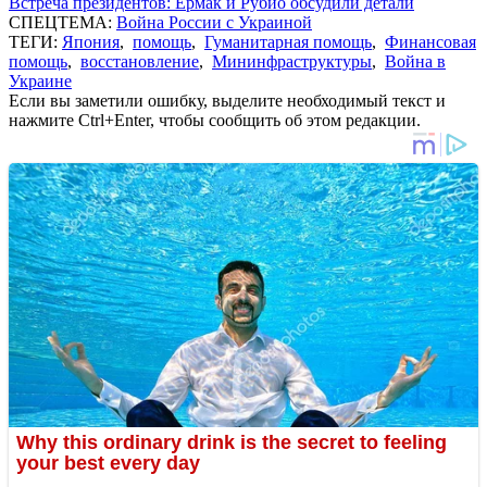
Встреча президентов: Ермак и Рубио обсудили детали
СПЕЦТЕМА:
Война России с Украиной
ТЕГИ:
Япония
,
помощь
,
Гуманитарная помощь
,
Финансовая
помощь
,
восстановление
,
Мининфраструктуры
,
Война в
Украине
Если вы заметили ошибку, выделите необходимый текст и
нажмите Ctrl+Enter, чтобы сообщить об этом редакции.