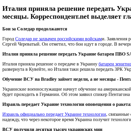
Италия приняла решение передать Укра
месяцы. Корреспондент.net выделяет г
Бои за Соледар продолжаются
Город
Соледар не захвачен российскими войскам
и. Заявления 
Сергей Череватый. Он отметил, что бои идут в городе. В вече
Италия приняла решение передать Украине батареи ПВО 
Италия приняла решение о передаче в Украину
батареи зенитн
развернута в Кувейте, но Италия таки решила передать ЗРК Ук
Обучение ВСУ на Bradley займет недели, а не месяцы - Пент
Украинские военнослужащие начнут обучение на американской
будет проходить в Германии. Об этом заявил спикер Пентагон
Израиль передает Украине технологии оповещения о ракетах
Израиль официально передает Украине технологии
, связанные
надежду, что через некоторое время Украина получит техноло
ВСУ получили десятки тысяч украинских мин