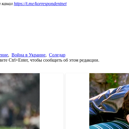
ш канал
https://t.me/korrespondentnet
ение
,
Война в Украине
,
Соледар
те Ctrl+Enter, чтобы сообщить об этом редакции.