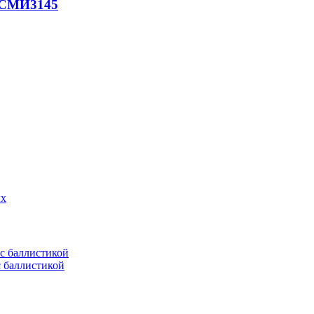
- СМИ
3145
ых
с баллистикой