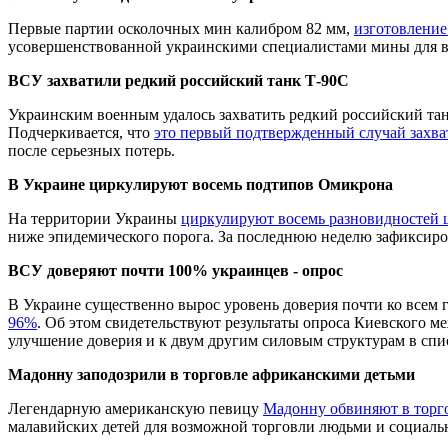
Первые партии осколочных мин калибром 82 мм,
изготовление
усовершенствованной украинскими специалистами мины для во
ВСУ захватили редкий российский танк Т-90С
Украинским военным удалось захватить редкий российский тан
Подчеркивается, что
это первый подтвержденный случай захва
после серьезных потерь.
В Украине циркулируют восемь подтипов Омикрона
На территории Украины
циркулируют восемь разновидностей 
ниже эпидемического порога. За последнюю неделю зафиксирова
ВСУ доверяют почти 100% украинцев - опрос
В Украине существенно вырос уровень доверия почти ко всем
96%
. Об этом свидетельствуют результаты опроса Киевского 
улучшение доверия и к двум другим силовым структурам в сп
Мадонну заподозрили в торговле африканскими детьми
Легендарную американскую певицу
Мадонну обвиняют в торг
малавийских детей для возможной торговли людьми и социаль