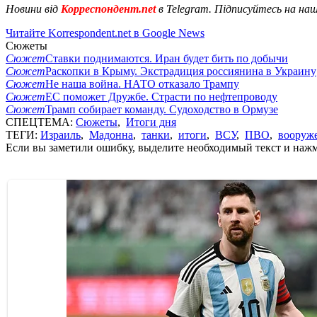
Новини від
Корреспондент.net
в Telegram. Підписуйтесь на на
Читайте Korrespondent.net в Google News
Сюжеты
Сюжет
Ставки поднимаются. Иран будет бить по добычи
Сюжет
Раскопки в Крыму. Экстрадиция россиянина в Украину
Сюжет
Не наша война. НАТО отказало Трампу
Сюжет
ЕС поможет Дружбе. Страсти по нефтепроводу
Сюжет
Трамп собирает команду. Судоходство в Ормузе
СПЕЦТЕМА:
Сюжеты
,
Итоги дня
ТЕГИ:
Израиль
,
Мадонна
,
танки
,
итоги
,
ВСУ
,
ПВО
,
вооруж
Если вы заметили ошибку, выделите необходимый текст и нажми