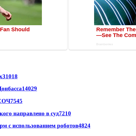
х
31018
Донбасса
14029
 СОЧ
7545
кого направлено в суд
7210
рм с использованием роботов
4824