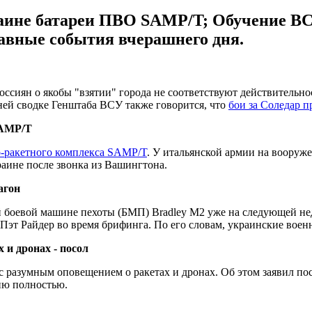
ине батареи ПВО SAMP/T; Обучение ВСУ 
лавные события вчерашнего дня.
россиян о якобы "взятии" города не соответствуют действитель
рней сводке Генштаба ВСУ также говорится, что
бои за Соледар 
SAMP/T
о-ракетного комплекса SAMP/T
. У итальянской армии на вооруже
раине после звонка из Вашингтона.
агон
 боевой машине пехоты (БМП) Bradley M2 уже на следующей не
а Пэт Райдер во время брифинга. По его словам, украинские во
 и дронах - посол
 с разумным оповещением о ракетах и дронах. Об этом заявил 
гию полностью.