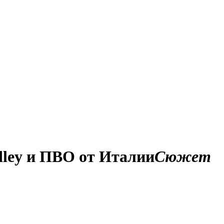
dley и ПВО от Италии
Сюжет