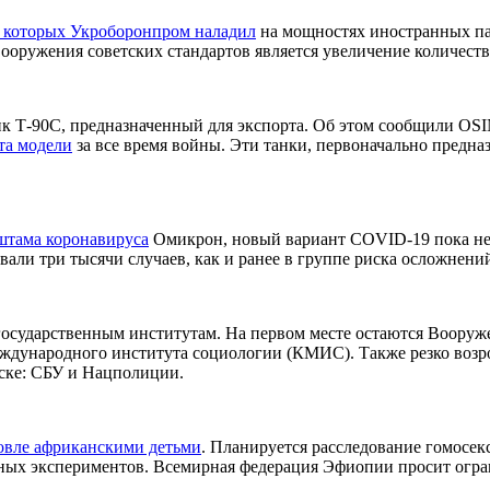
 которых Укроборонпром наладил
на мощностях иностранных па
оружения советских стандартов является увеличение количеств
к Т-90С, предназначенный для экспорта. Об этом сообщили OSIN
та модели
за все время войны. Эти танки, первоначально предна
штама коронавируса
Омикрон, новый вариант COVID-19 пока не 
ли три тысячи случаев, как и ранее в группе риска осложнений
 государственным институтам. На первом месте остаются Воору
международного института социологии (КМИС). Также резко возр
иске: СБУ и Нацполиции.
овле африканскими детьми
. Планируется расследование гомосе
ных экспериментов. Всемирная федерация Эфиопии просит огран