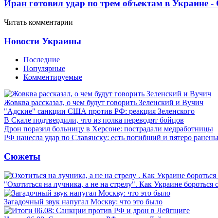
Иран готовил удар по трем объектам в Украине 
Читать комментарии
Новости Украины
Последние
Популярные
Комментируемые
Жовква рассказал, о чем будут говорить Зеленский и Вучич
"Адские" санкции США против РФ: реакция Зеленского
В Скале подтвердили, что из полка переводят бойцов
Дрон поразил больницу в Херсоне: пострадали медработницы
РФ нанесла удар по Славянску: есть погибший и пятеро ранен
Сюжеты
"Охотиться на лучника, а не на стрелу". Как Украине бороться 
Загадочный звук напугал Москву: что это было