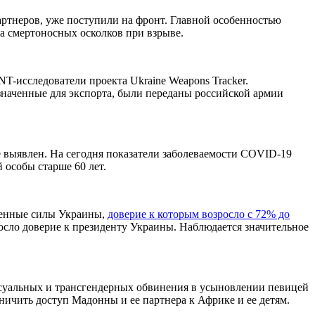
ртнеров, уже поступили на фронт. Главной особенностью
а смертоносных осколков при взрыве.
T-исследователи проекта Ukraine Weapons Tracker.
значенные для экспорта, были переданы российской армии
выявлен. На сегодня показатели заболеваемости COVID-19
 особы старше 60 лет.
женные силы Украины,
доверие к которым возросло с 72% до
осло доверие к президенту Украины. Наблюдается значительное
ксуальных и трансгендерных обвинения в усыновлении певицей
ичить доступ Мадонны и ее партнера к Африке и ее детям.