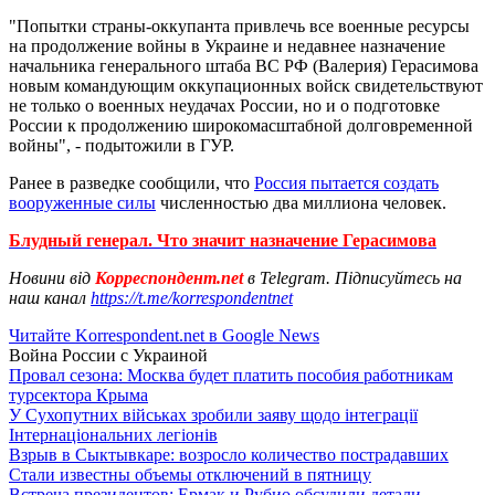
"Попытки страны-оккупанта привлечь все военные ресурсы
на продолжение войны в Украине и недавнее назначение
начальника генерального штаба ВС РФ (Валерия) Герасимова
новым командующим оккупационных войск свидетельствуют
не только о военных неудачах России, но и о подготовке
России к продолжению широкомасштабной долговременной
войны", - подытожили в ГУР.
Ранее в разведке сообщили, что
Россия пытается создать
вооруженные силы
численностью два миллиона человек.
Блудный генерал. Что значит назначение Герасимова
Новини від
Корреспондент.net
в Telegram. Підписуйтесь на
наш канал
https://t.me/korrespondentnet
Читайте Korrespondent.net в Google News
Война России с Украиной
Провал сезона: Москва будет платить пособия работникам
турсектора Крыма
У Сухопутних військах зробили заяву щодо інтеграції
Інтернаціональних легіонів
Взрыв в Сыктывкаре: возросло количество пострадавших
Стали известны объемы отключений в пятницу
Встреча президентов: Ермак и Рубио обсудили детали