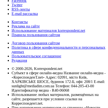
Facebook
Twitter
RSS-ленты
E-mail рассылка
Контакты
Реклама на сайте
Использование материалов korrespondent.net
Правила пользования сайтом
Договор пользования сайтом
Политика в сфере конфиденциальности и персональных
данных
Пользовательское соглашение
Редакция
© 2000-2026, Korrespondent.net
Субъект в сфере онлайн-медиа Название онлайн-медиа -
«КореспонденТ.net» Адрес: 02091, місто Київ,
ХАРКІВСЬКЕ ШОСЕ, будинок 172-Б, офіс 208/1 E-mail:
sunlight@mediadim.com.ua
Телефон: 044-205-43-00
Идентификатор медиа - R40-06068
Использование любых материалов, размещённых на
сайте, разрешается при условии ссылки на
Корреспондент.net.
При копировании материалов со страницы «Новости