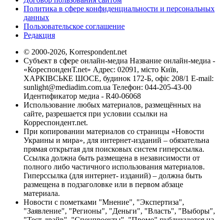
Политика в сфере конфиденциальности и персональных
данных
Пользовательское соглашение
Редакция
© 2000-2026, Korrespondent.net
Субъект в сфере онлайн-медиа Название онлайн-медиа -
«КореспонденТ.net» Адрес: 02091, місто Київ,
ХАРКІВСЬКЕ ШОСЕ, будинок 172-Б, офіс 208/1 E-mail:
sunlight@mediadim.com.ua
Телефон: 044-205-43-00
Идентификатор медиа - R40-06068
Использование любых материалов, размещённых на
сайте, разрешается при условии ссылки на
Корреспондент.net.
При копировании материалов со страницы «Новости
Украины и мира», для интернет-изданий – обязательна
прямая открытая для поисковых систем гиперссылка.
Ссылка должна быть размещена в независимости от
полного либо частичного использования материалов.
Гиперссылка (для интернет- изданий) – должна быть
размещена в подзаголовке или в первом абзаце
материала.
Новости с пометками "Мнение", "Экспертиза",
"Заявление", "Регионы", "Деньги", "Власть", "Выборы",
"Тест-драйв", "Спецпроекты", "Промо" публикуются на