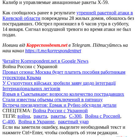
Калибр и управляемые авиационные ракеты Х-59.
Как сообщалось ранее в результате
утренней ракетной атаки в
Киевской области
повреждены 28 жилых домов, обошлось без
пострадавших. Обстрел произошел в 6 часов утра в субботу,
14 января. Сигнал воздушной тревоги во время атаки не был
подан.
Новини від
Корреспондент.net
в Telegram. Підписуйтесь на
наш канал
https://t.me/korrespondentnet
Читайте Korrespondent.net в Google News
Война России с Украиной
Провал сезона: Москва будет платить пособия работникам
турсектора Крыма
У Сухопутних військах зробили заяву щодо інтеграції
Інтернаціональних легіонів
Взрыв в Сыктывкаре: возросло количество пострадавших
Стали известны объемы отключений в пятницу
Встреча президентов: Ермак и Рубио обсудили детали
СПЕЦТЕМА:
Война России с Украиной
ТЕГИ:
война
,
ракета
,
ракеты
,
С-300
,
Война с Россией
,
С-400
,
Война в Украине
,
ракетный удар
Если вы заметили ошибку, выделите необходимый текст и
нажмите Ctrl+Enter, чтобы сообщить об этом редакции.