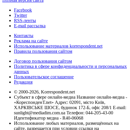
Полная версия сайта
Facebook
Twitter
RSS-ленты
E-mail рассылка
Контакты
Реклама на сайте
Использование материалов korrespondent.net
Правила пользования сайтом
Договор пользования сайтом
Политика в сфере конфиденциальности и персональных
данных
Пользовательское соглашение
Редакция
© 2000-2026, Korrespondent.net
Субъект в сфере онлайн-медиа Название онлайн-медиа -
«КореспонденТ.net» Адрес: 02091, місто Київ,
ХАРКІВСЬКЕ ШОСЕ, будинок 172-Б, офіс 208/1 E-mail:
sunlight@mediadim.com.ua
Телефон: 044-205-43-00
Идентификатор медиа - R40-06068
Использование любых материалов, размещённых на
сайте, разрешается при условии ссылки на