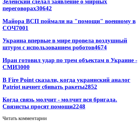
Зеленский сделал заявление о мирных
переговорах
30642
Майора ВСП поймали на "помощи" военному в
СОЧ
7001
Украина впервые в мире провела воздушный
штурм с использованием роботов
4674
Иран готовил удар по трем объектам в Украине -
СМИ
3000
В Fire Point сказали, когда украинский аналог
Patriot начнет сбивать ракеты
2852
Когда связь молчит - молчит вся бригада.
Связисты просят помощи
2248
Читать комментарии