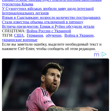
турсектора Крыма
У Сухопутних військах зробили заяву щодо інтеграції
Інтернаціональних легіонів
Взрыв в Сыктывкаре: возросло количество пострадавших
Стали известны объемы отключений в пятницу
Встреча президентов: Ермак и Рубио обсудили детали
СПЕЦТЕМА:
Война России с Украиной
ТЕГИ:
США
,
Германия
,
обучение
,
Война в Украине
,
украинские военные
Если вы заметили ошибку, выделите необходимый текст и
нажмите Ctrl+Enter, чтобы сообщить об этом редакции.