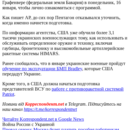
Графенвере (федеральная земля Бавария) в понедельник, 16
января, чтобы лично ознакомиться с программой.
Как пишет АР, до сих пор Пентагон отказывался уточнить,
когда именно начнется подготовка.
По информации агентства, США уже обучили более 3,1
тысячи украинских военнослужащих тому, как использовать и
обслуживать определенное оружие и технику, включая
гаубицы, бронетехнику и высокомобильные артиллерийские
ракетные системы HIMARS.
Ранее сообщалось, что в январе украинские военные пройдут
обучение по эксплуатации БМП Bradley
, которые США
передадут Украине.
Кроме того, в США должна начаться подготовка
представителей ВСУ по
работе с противоракетной системой
Patriot
.
Новини від
Корреспондент.net
в Telegram. Підписуйтесь на
наш канал
https://t.me/korrespondentnet
Читайте Korrespondent.net в Google News
Война России с Украиной
Провал сезона: Москва будет платить пособия работникам