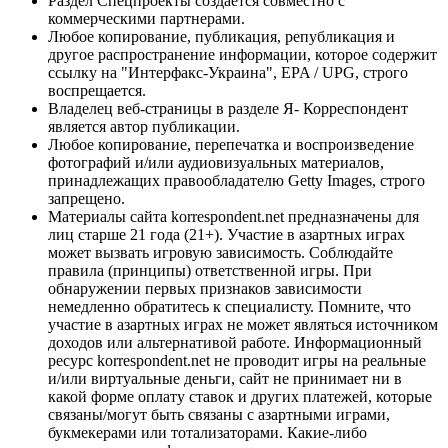
Раздел Спецпроекты создается совместно с
коммерческими партнерами.
Любое копирование, публикация, републикация и
другое распространение информации, которое содержит
ссылку на "Интерфакс-Украина", EPA / UPG, строго
воспрещается.
Владелец веб-страницы в разделе Я- Корреспондент
является автор публикации.
Любое копирование, перепечатка и воспроизведение
фотографий и/или аудиовизуальных материалов,
принадлежащих правообладателю Getty Images, строго
запрещено.
Материалы сайта korrespondent.net предназначены для
лиц старше 21 года (21+). Участие в азартных играх
может вызвать игровую зависимость. Соблюдайте
правила (принципы) ответственной игры. При
обнаружении первых признаков зависимости
немедленно обратитесь к специалисту. Помните, что
участие в азартных играх не может являться источником
доходов или альтернативой работе. Информационный
ресурс korrespondent.net не проводит игры на реальные
и/или виртуальные деньги, сайт не принимает ни в
какой форме оплату ставок и других платежей, которые
связаны/могут быть связаны с азартными играми,
букмекерами или тотализаторами. Какие-либо