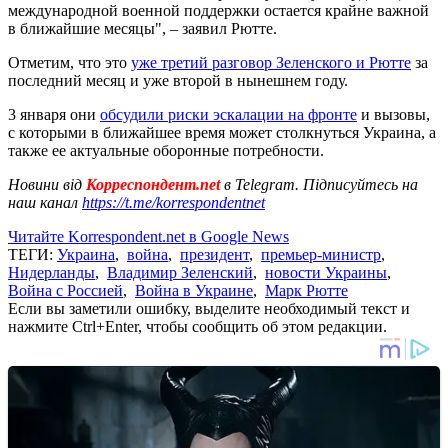
международной военной поддержки остается крайне важной
в ближайшие месяцы", – заявил Рютте.
Отметим, что это
уже третий разговор Зеленского и Рютте
за
последний месяц и уже второй в нынешнем году.
3 января они
обсудили риски эскалации на фронте
и вызовы,
с которыми в ближайшее время может столкнуться Украина, а
также ее актуальные оборонные потребности.
Новини від
Корреспондент.net
в Telegram. Підписуйтесь на
наш канал
https://t.me/korrespondentnet
Читайте Korrespondent.net в Google News
ТЕГИ:
Украина
,
война
,
президент
,
премьер-министр
,
Нидерланды
,
Владимир Зеленский
,
новости Украины
,
Война с Россией
,
Война в Украине
,
Марк Рютте
Если вы заметили ошибку, выделите необходимый текст и
нажмите Ctrl+Enter, чтобы сообщить об этом редакции.