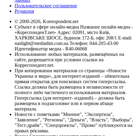
данных
Пользовательское соглашение
Редакция
© 2000-2026, Korrespondent.net
Субъект в сфере онлайн-медиа Название онлайн-медиа -
«КореспонденТ.net» Адрес: 02091, місто Київ,
ХАРКІВСЬКЕ ШОСЕ, будинок 172-Б, офіс 208/1 E-mail:
sunlight@mediadim.com.ua
Телефон: 044-205-43-00
Идентификатор медиа - R40-06068
Использование любых материалов, размещённых на
сайте, разрешается при условии ссылки на
Корреспондент.net.
При копировании материалов со страницы «Новости
Украины и мира», для интернет-изданий – обязательна
прямая открытая для поисковых систем гиперссылка.
Ссылка должна быть размещена в независимости от
полного либо частичного использования материалов.
Гиперссылка (для интернет- изданий) – должна быть
размещена в подзаголовке или в первом абзаце
материала.
Новости с пометками "Мнение", "Экспертиза",
"Заявление", "Регионы", "Деньги", "Власть", "Выборы",
"Тест-драйв", "Спецпроекты", "Промо" публикуются на
правах рекламы.