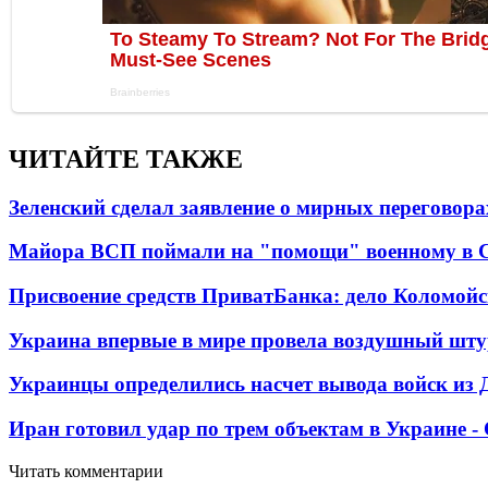
ЧИТАЙТЕ ТАКЖЕ
Зеленский сделал заявление о мирных переговора
Майора ВСП поймали на "помощи" военному в
Присвоение средств ПриватБанка: дело Коломойс
Украина впервые в мире провела воздушный шту
Украинцы определились насчет вывода войск из 
Иран готовил удар по трем объектам в Украине 
Читать комментарии