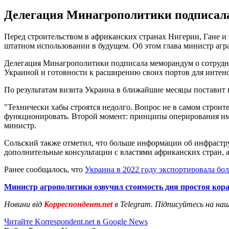
Делегация Минагрополитики подписала 
Перед строительством в африканских странах Нигерии, Гане и 
штатном использовании в будущем. Об этом глава министр аг
Делегация Минагрополитики подписала меморандум о сотрудниче
Украиной и готовности к расширению своих портов для интен
По результатам визита Украина в ближайшие месяцы поставит 
"Технически хабы строятся недолго. Вопрос не в самом строит
функционировать. Второй момент: принципы оперирования им со
министр.
Сольский также отметил, что больше информации об инфрастру
дополнительные консультации с властями африканских стран, а
Ранее сообщалось, что
Украина в 2022 году экспортировала бо
Министр агрополитики озвучил стоимость дня простоя кора
Новини від
Корреспондент.net
в Telegram. Підписуйтесь на на
Читайте Korrespondent.net в Google News