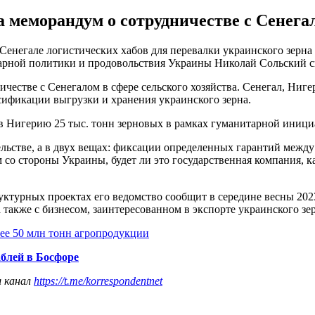
меморандум о сотрудничестве с Сенегало
Сенегале логистических хабов для перевалки украинского зерна
рарной политики и продовольствия Украины Николай Сольский с
стве с Сенегалом в сфере сельского хозяйства. Сенегал, Нигер
сификации выгрузки и хранения украинского зерна.
в Нигерию 25 тыс. тонн зерновых в рамках гуманитарной иници
ельстве, а в двух вещах: фиксации определенных гарантий между
 стороны Украины, будет ли это государственная компания, как
ктурных проектах его ведомство сообщит в середине весны 202
 также с бизнесом, заинтересованном в экспорте украинского зе
лее 50 млн тонн агропродукции
блей в Босфоре
ш канал
https://t.me/korrespondentnet