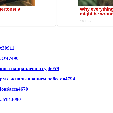
х
30911
 СОЧ
7490
кого направлено в суд
6059
рм с использованием роботов
4794
Донбасса
4670
- СМИ
3090