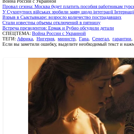
Война России с Украиной
Провал сезона: Москва будет платить пособия работникам тур
У Сухопутних військах зробили заяву щодо інтеграції Інтернац
Взрыв в Сыктывкаре: возросло количество пострадавших
Стали известны объемы отключений в пятницу
Встреча президентов: Ермак и Рубио обсудили детали
СПЕЦТЕМА:
Война России с Украиной
ТЕГИ:
Африка
,
Нигерия
,
министр
,
Гана
,
Сенегал
,
гарантии
Если вы заметили ошибку, выделите необходимый текст и нажми