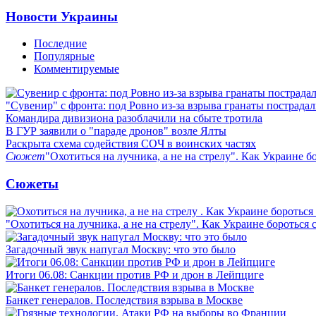
Новости Украины
Последние
Популярные
Комментируемые
"Сувенир" с фронта: под Ровно из-за взрыва гранаты пострада
Командира дивизиона разоблачили на сбыте тротила
В ГУР заявили о "параде дронов" возле Ялты
Раскрыта схема содействия СОЧ в воинских частях
Сюжет
"Охотиться на лучника, а не на стрелу". Как Украине б
Сюжеты
"Охотиться на лучника, а не на стрелу". Как Украине бороться 
Загадочный звук напугал Москву: что это было
Итоги 06.08: Санкции против РФ и дрон в Лейпциге
Банкет генералов. Последствия взрыва в Москве