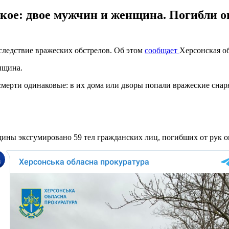
кое: двое мужчин и женщина. Погибли он
следствие вражеских обстрелов. Об этом
сообщает
Херсонская об
нщина.
 смерти одинаковые: в их дома или дворы попали вражеские сна
ны эксгумировано 59 тел гражданских лиц, погибших от рук о