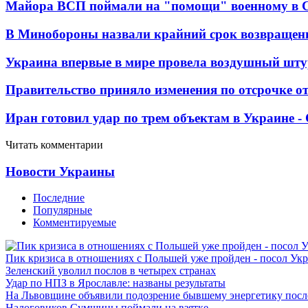
Майора ВСП поймали на "помощи" военному в
В Минобороны назвали крайний срок возвращен
Украина впервые в мире провела воздушный шту
Правительство приняло изменения по отсрочке о
Иран готовил удар по трем объектам в Украине 
Читать комментарии
Новости Украины
Последние
Популярные
Комментируемые
Пик кризиса в отношениях с Польшей уже пройден - посол Ук
Зеленский уволил послов в четырех странах
Удар по НПЗ в Ярославле: названы результаты
На Львовщине объявили подозрение бывшему энергетику посл
Налоговиков Сумщины поймали на взятке