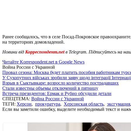
Ранее сообщалось, что в селе Посад-Покровское правоохранит
на территориях домовладений.
Новини від
Корреспондент.net
в Telegram. Підписуйтесь на на
Читайте Korrespondent.net в Google News
Война России с Украиной
Провал сезона: Москва будет платить пособия работникам тур
У Сухопутних військах зробили заяву щодо інтеграції Інтернац
Взрыв в Сыктывкаре: возросло количество пострадавших
Стали известны объемы отключений в пятницу
Встреча президентов: Ермак и Рубио обсудили детали
СПЕЦТЕМА:
Война России с Украиной
ТЕГИ:
Херсон
,
прокуратура
,
Херсонская область
,
эксгумация
Если вы заметили ошибку, выделите необходимый текст и нажми