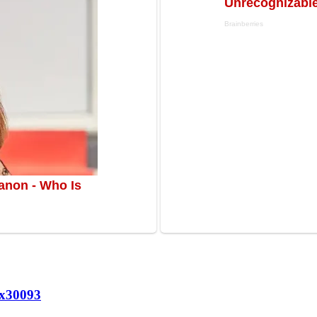
х
30093