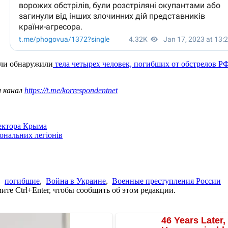
ели обнаружили
тела четырех человек, погибших от обстрелов Р
ш канал
https://t.me/korrespondentnet
сектора Крыма
іональних легіонів
,
погибшие
,
Война в Украине
,
Военные преступления России
те Ctrl+Enter, чтобы сообщить об этом редакции.