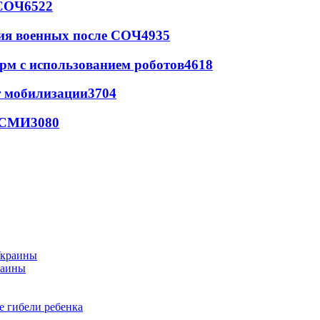
 СОЧ
6522
ия военных после СОЧ
4935
рм с использованием роботов
4618
т мобилизации
3704
- СМИ
3080
раины
е гибели ребенка