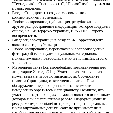
"Тест-драйв", "Спецпроекты", "Промо" публикуются на
правах рекламы.
Раздел Спецпроекты создается совместно с
коммерческими партнерами.
Любое копирование, публикация, републикация и
другое распространение информации, которое содержит
ссылку на "Интерфакс-Украина", EPA / UPG, строго
воспрещается.
Владелец веб-страницы в разделе Я- Корреспондент
является автор публикации.
Любое копирование, перепечатка и воспроизведение
фотографий и/или аудиовизуальных материалов,
принадлежащих правообладателю Getty Images, строго
запрещено.
Материалы сайта korrespondent.net предназначены для
лиц старше 21 года (21+). Участие в азартных играх
может вызвать игровую зависимость. Соблюдайте
правила (принципы) ответственной игры. При
обнаружении первых признаков зависимости
немедленно обратитесь к специалисту. Помните, что
участие в азартных играх не может являться источником
доходов или альтернативой работе. Информационный
ресурс korrespondent.net не проводит игры на реальные
и/или виртуальные деньги, сайт не принимает ни в
какой форме оплату ставок и других платежей, которые