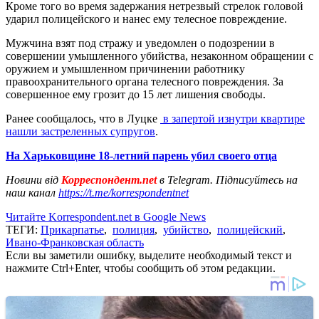
Кроме того во время задержания нетрезвый стрелок головой
ударил полицейского и нанес ему телесное повреждение.
Мужчина взят под стражу и уведомлен о подозрении в
совершении умышленного убийства, незаконном обращении с
оружием и умышленном причинении работнику
правоохранительного органа телесного повреждения. За
совершенное ему грозит до 15 лет лишения свободы.
Ранее сообщалось, что в Луцке
в запертой изнутри квартире
нашли застреленных супругов
.
На Харьковщине 18-летний парень убил своего отца
Новини від
Корреспондент.net
в Telegram. Підписуйтесь на
наш канал
https://t.me/korrespondentnet
Читайте Korrespondent.net в Google News
ТЕГИ:
Прикарпатье
,
полиция
,
убийство
,
полицейский
,
Ивано-Франковская область
Если вы заметили ошибку, выделите необходимый текст и
нажмите Ctrl+Enter, чтобы сообщить об этом редакции.