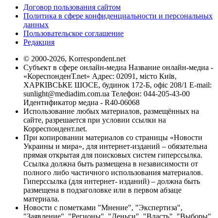
Договор пользования сайтом
Политика в сфере конфиденциальности и персональных
данных
Пользовательское соглашение
Редакция
© 2000-2026, Korrespondent.net
Субъект в сфере онлайн-медиа Название онлайн-медиа -
«КореспонденТ.net» Адрес: 02091, місто Київ,
ХАРКІВСЬКЕ ШОСЕ, будинок 172-Б, офіс 208/1 E-mail:
sunlight@mediadim.com.ua
Телефон: 044-205-43-00
Идентификатор медиа - R40-06068
Использование любых материалов, размещённых на
сайте, разрешается при условии ссылки на
Корреспондент.net.
При копировании материалов со страницы «Новости
Украины и мира», для интернет-изданий – обязательна
прямая открытая для поисковых систем гиперссылка.
Ссылка должна быть размещена в независимости от
полного либо частичного использования материалов.
Гиперссылка (для интернет- изданий) – должна быть
размещена в подзаголовке или в первом абзаце
материала.
Новости с пометками "Мнение", "Экспертиза",
"Заявление", "Регионы", "Деньги", "Власть", "Выборы",