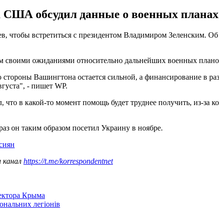
а США обсудил данные о военных плана
, чтобы встретиться с президентом Владимиром Зеленским. Об э
им своими ожиданиями относительно дальнейших военных плано
о стороны Вашингтона остается сильной, а финансирование в ра
вгуста", - пишет WP.
л, что в какой-то момент помощь будет труднее получить, из-за
аз он таким образом посетил Украину в ноябре.
сиян
ш канал
https://t.me/korrespondentnet
сектора Крыма
іональних легіонів