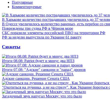
Популярные
Комментируемые
В Харькове количество пострадавших увеличилось до 37 челов
В Одессе увеличилось количество раненых, есть перебои со св
Повреждены три судна РФ в Чёрном море
СБС поразили элементы российской ПВО на территории РФ
РФ за неделю выпустила по Украине 61 ракету
Сюжеты
Итоги 08.08: Patriot будет и минус два НПЗ
Итоги 07.08: "Адские" санкции и "парад" дронов
Адские санкции. Решение Сената США
"Охотиться на лучника, а не на стрелу". Как Украине бороться 
Загадочный звук напугал Москву: что это было