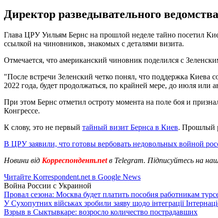
Директор разведывательного ведомств
Глава ЦРУ Уильям Бернс на прошлой неделе тайно посетил Киев
ссылкой на чиновников, знакомых с деталями визита.
Отмечается, что американский чиновник поделился с Зеленск
"После встречи Зеленский четко понял, что поддержка Киева с
2022 года, будет продолжаться, по крайней мере, до июля или а
При этом Бернс отметил остроту момента на поле боя и призна
Конгрессе.
К слову, это не первый
тайный визит Бернса в Киев
. Прошлый р
В ЦРУ заявили, что готовы вербовать недовольных войной рос
Новини від
Корреспондент.net
в Telegram. Підписуйтесь на на
Читайте Korrespondent.net в Google News
Война России с Украиной
Провал сезона: Москва будет платить пособия работникам тур
У Сухопутних військах зробили заяву щодо інтеграції Інтернац
Взрыв в Сыктывкаре: возросло количество пострадавших