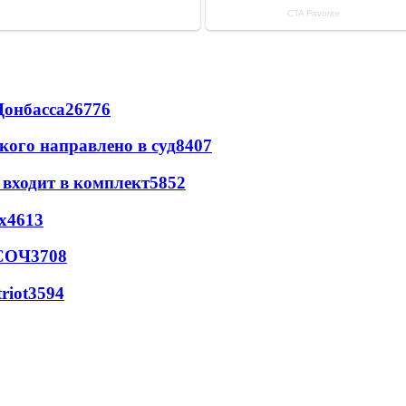
Донбасса
26776
кого направлено в суд
8407
 входит в комплект
5852
х
4613
 СОЧ
3708
riot
3594