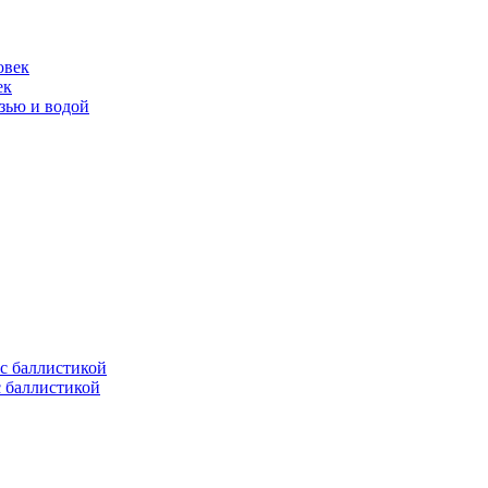
ек
язью и водой
с баллистикой