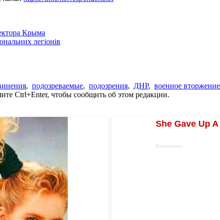
сектора Крыма
іональних легіонів
винения
,
подозреваемые
,
подозрения
,
ДНР
,
военное вторжение
те Ctrl+Enter, чтобы сообщить об этом редакции.