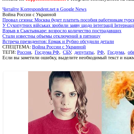
Читайте Korrespondent.net в Google News
Война России с Украиной
Провал сезона: Москва будет платить пособия работникам тур
У Сухопутних військах зробили заяву щодо інтеграції Інтернац
Взрыв в Сыктывкаре: возросло количество пострадавших
Стали известны объемы отключений в пятницу
Встреча президентов: Ермак и Рубио обсудили детали
СПЕЦТЕМА:
Война России с Украиной
ТЕГИ:
Россия
,
Госдума РФ
,
СБУ
,
депутаты
,
РФ
,
Госдума
,
об
Если вы заметили ошибку, выделите необходимый текст и нажми