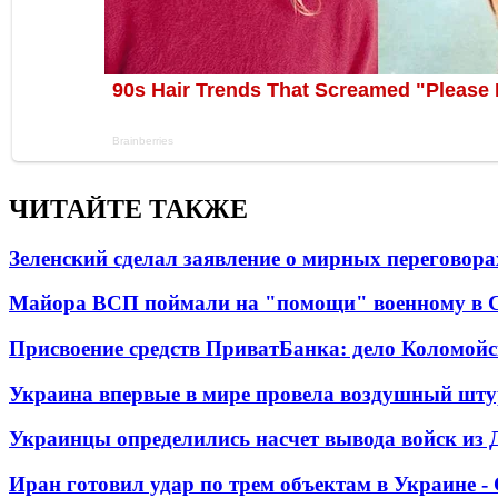
ЧИТАЙТЕ ТАКЖЕ
Зеленский сделал заявление о мирных переговора
Майора ВСП поймали на "помощи" военному в
Присвоение средств ПриватБанка: дело Коломойс
Украина впервые в мире провела воздушный шту
Украинцы определились насчет вывода войск из 
Иран готовил удар по трем объектам в Украине 