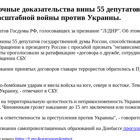
очные доказательства вины 55 депутатов
асштабной войны против Украины.
атов Госдумы РФ, голосовавших за признание "Л/ДНР". Об этом
а вины 55 депутатов государственной думы России, способств
обращении к президенту России с просьбой признать "независи
таты проголосовали за ратификацию «договора о дружбе, сотруд
общении СБУ.
овании принятых договоров главари террористов обратились к 
о-бомбовым ударам и ввела войска на юге, севере и востоке. Те
краину, - отмечают в СБУ.
 на территориальную целостность и неприкосновенность Украин
. Чиновникам грозит наказание до 15 лет заключения или пожи
ответственности за преступления против Украины", - говоритс
изнании самопровозглашенных образований на Донбассе
проголо
ш канал
https://t.me/korrespondentnet