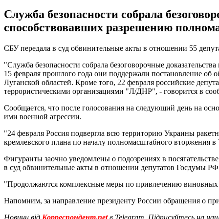
Служба безопасности собрала безоговор
способствовавших разрешению полном
СБУ передала в суд обвинительные акты в отношении 55 депут
"Служба безопасности собрала безоговорочные доказательств
15 февраля прошлого года они поддержали постановление об 
Луганской областей. Кроме того, 22 февраля российские депу
террористическими организациями "Л/ДНР", - говорится в со
Сообщается, что после голосования на следующий день на осн
ими военной агрессии.
"24 февраля Россия подвергла всю территорию Украины ракетн
кремлевского плана по началу полномасштабного вторжения в У
Фигуранты заочно уведомлены о подозрениях в посягательстве
в суд обвинительные акты в отношении депутатов Госдумы РФ
"Продолжаются комплексные меры по привлечению виновных к 
Напомним, за направление президенту России обращения о пр
Новини від
Корреспондент.net
в Telegram. Підписуйтесь на на