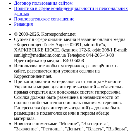
Договор пользования сайтом
Политика в сфере конфиденциальности и персональных
данных
Пользовательское соглашение
Редакция
© 2000-2026, Korrespondent.net
Субъект в сфере онлайн-медиа Название онлайн-медиа -
«КореспонденТ.net» Адрес: 02091, місто Київ,
ХАРКІВСЬКЕ ШОСЕ, будинок 172-Б, офіс 208/1 E-mail:
sunlight@mediadim.com.ua
Телефон: 044-205-43-00
Идентификатор медиа - R40-06068
Использование любых материалов, размещённых на
сайте, разрешается при условии ссылки на
Корреспондент.net.
При копировании материалов со страницы «Новости
Украины и мира», для интернет-изданий – обязательна
прямая открытая для поисковых систем гиперссылка.
Ссылка должна быть размещена в независимости от
полного либо частичного использования материалов.
Гиперссылка (для интернет- изданий) – должна быть
размещена в подзаголовке или в первом абзаце
материала.
Новости с пометками "Мнение", "Экспертиза",
"Заявление", "Регионы", "Деньги", "Власть", "Выборы",