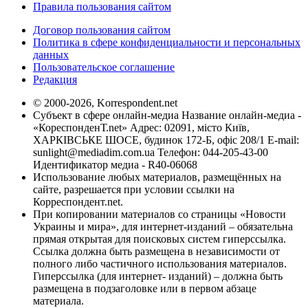
Правила пользования сайтом
Договор пользования сайтом
Политика в сфере конфиденциальности и персональных
данных
Пользовательское соглашение
Редакция
© 2000-2026, Korrespondent.net
Субъект в сфере онлайн-медиа Название онлайн-медиа -
«КореспонденТ.net» Адрес: 02091, місто Київ,
ХАРКІВСЬКЕ ШОСЕ, будинок 172-Б, офіс 208/1 E-mail:
sunlight@mediadim.com.ua
Телефон: 044-205-43-00
Идентификатор медиа - R40-06068
Использование любых материалов, размещённых на
сайте, разрешается при условии ссылки на
Корреспондент.net.
При копировании материалов со страницы «Новости
Украины и мира», для интернет-изданий – обязательна
прямая открытая для поисковых систем гиперссылка.
Ссылка должна быть размещена в независимости от
полного либо частичного использования материалов.
Гиперссылка (для интернет- изданий) – должна быть
размещена в подзаголовке или в первом абзаце
материала.