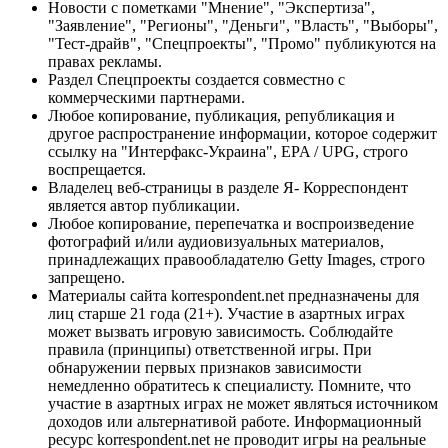
Новости с пометками "Мнение", "Экспертиза",
"Заявление", "Регионы", "Деньги", "Власть", "Выборы",
"Тест-драйв", "Спецпроекты", "Промо" публикуются на
правах рекламы.
Раздел Спецпроекты создается совместно с
коммерческими партнерами.
Любое копирование, публикация, републикация и
другое распространение информации, которое содержит
ссылку на "Интерфакс-Украина", EPA / UPG, строго
воспрещается.
Владелец веб-страницы в разделе Я- Корреспондент
является автор публикации.
Любое копирование, перепечатка и воспроизведение
фотографий и/или аудиовизуальных материалов,
принадлежащих правообладателю Getty Images, строго
запрещено.
Материалы сайта korrespondent.net предназначены для
лиц старше 21 года (21+). Участие в азартных играх
может вызвать игровую зависимость. Соблюдайте
правила (принципы) ответственной игры. При
обнаружении первых признаков зависимости
немедленно обратитесь к специалисту. Помните, что
участие в азартных играх не может являться источником
доходов или альтернативой работе. Информационный
ресурс korrespondent.net не проводит игры на реальные