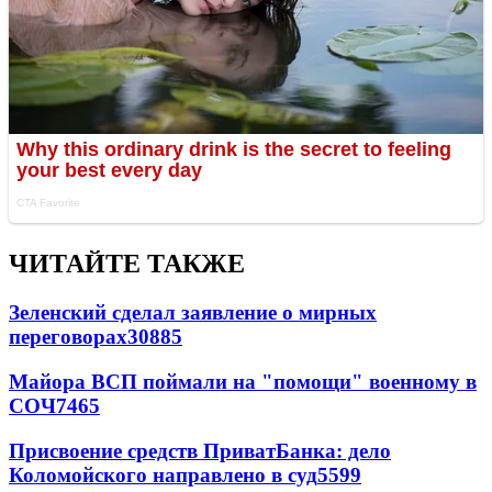
ЧИТАЙТЕ ТАКЖЕ
Зеленский сделал заявление о мирных
переговорах
30885
Майора ВСП поймали на "помощи" военному в
СОЧ
7465
Присвоение средств ПриватБанка: дело
Коломойского направлено в суд
5599