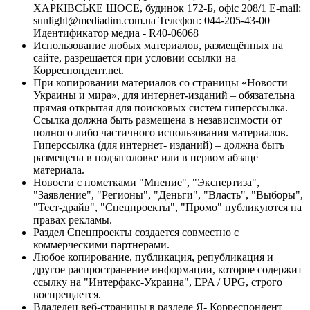
ХАРКІВСЬКЕ ШОСЕ, будинок 172-Б, офіс 208/1 E-mail:
sunlight@mediadim.com.ua
Телефон: 044-205-43-00
Идентификатор медиа - R40-06068
Использование любых материалов, размещённых на
сайте, разрешается при условии ссылки на
Корреспондент.net.
При копировании материалов со страницы «Новости
Украины и мира», для интернет-изданий – обязательна
прямая открытая для поисковых систем гиперссылка.
Ссылка должна быть размещена в независимости от
полного либо частичного использования материалов.
Гиперссылка (для интернет- изданий) – должна быть
размещена в подзаголовке или в первом абзаце
материала.
Новости с пометками "Мнение", "Экспертиза",
"Заявление", "Регионы", "Деньги", "Власть", "Выборы",
"Тест-драйв", "Спецпроекты", "Промо" публикуются на
правах рекламы.
Раздел Спецпроекты создается совместно с
коммерческими партнерами.
Любое копирование, публикация, републикация и
другое распространение информации, которое содержит
ссылку на "Интерфакс-Украина", EPA / UPG, строго
воспрещается.
Владелец веб-страницы в разделе Я- Корреспондент