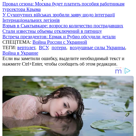
Провал сезона: Москва будет платить пособия работникам
турсектора Крыма
У Сухопутних військах зробили заяву щодо інтеграції
Інтернаціональних легіонів
Взрыв в Сыктывкаре: возросло количество пострадавших
Стали известны объемы отключений в пятницу
Встреча президентов: Ермак и Рубио обсудили детали
СПЕЦТЕМА:
Война России с Украиной
ТЕГИ:
вертолет
,
ВСУ
,
потери
,
воздушные силы Украины
,
Война в Украине
Если вы заметили ошибку, выделите необходимый текст и
нажмите Ctrl+Enter, чтобы сообщить об этом редакции.