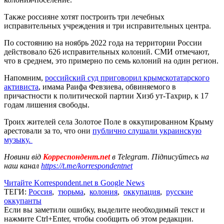
Также россияне хотят построить три лечебных
исправительных учреждения и три исправительных центра.
По состоянию на ноябрь 2022 года на территории России
действовало 626 исправительных колоний. СМИ отмечают,
что в среднем, это примерно по семь колоний на один регион.
Напомним,
российский суд приговорил крымскотатарского
активиста
, имама Раифа Февзиева, обвиняемого в
причастности к политической партии Хизб ут-Тахрир, к 17
годам лишения свободы.
Троих жителей села Золотое Поле в оккупированном Крыму
арестовали за то, что они
публично слушали украинскую
музыку.
Новини від
Корреспондент.net
в Telegram. Підписуйтесь на
наш канал
https://t.me/korrespondentnet
Читайте Korrespondent.net в Google News
ТЕГИ:
Россия
,
тюрьма
,
колония
,
оккупация
,
русские
оккупанты
Если вы заметили ошибку, выделите необходимый текст и
нажмите Ctrl+Enter, чтобы сообщить об этом редакции.