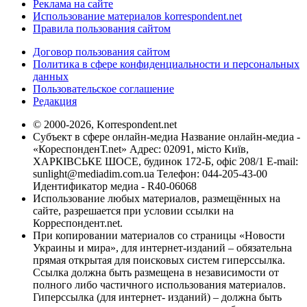
Реклама на сайте
Использование материалов korrespondent.net
Правила пользования сайтом
Договор пользования сайтом
Политика в сфере конфиденциальности и персональных
данных
Пользовательское соглашение
Редакция
© 2000-2026, Korrespondent.net
Субъект в сфере онлайн-медиа Название онлайн-медиа -
«КореспонденТ.net» Адрес: 02091, місто Київ,
ХАРКІВСЬКЕ ШОСЕ, будинок 172-Б, офіс 208/1 E-mail:
sunlight@mediadim.com.ua
Телефон: 044-205-43-00
Идентификатор медиа - R40-06068
Использование любых материалов, размещённых на
сайте, разрешается при условии ссылки на
Корреспондент.net.
При копировании материалов со страницы «Новости
Украины и мира», для интернет-изданий – обязательна
прямая открытая для поисковых систем гиперссылка.
Ссылка должна быть размещена в независимости от
полного либо частичного использования материалов.
Гиперссылка (для интернет- изданий) – должна быть