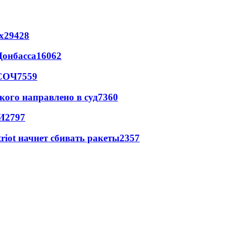
х
29428
Донбасса
16062
 СОЧ
7559
кого направлено в суд
7360
И
2797
triot начнет сбивать ракеты
2357