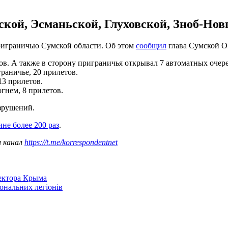
ской, Эсманьской, Глуховской, Зноб-Нов
приграничью Сумской области. Об этом
сообщил
глава Сумской 
в. А также в сторону приграничья открывал 7 автоматных очере
граничье, 20 прилетов.
13 прилетов.
гнем, 8 прилетов.
азрушений.
не более 200 раз
.
ш канал
https://t.me/korrespondentnet
сектора Крыма
іональних легіонів