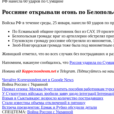
РФ нанесла 60 ударов по Сумщине
Россияне открывали огонь по Белополь
Войска РФ в течение среды, 25 января, нанесли 60 ударов по 
По Есманьской общине противник бил из САУ, 19 прилето
Белопольская громада: враг из артиллерии обстрелял при
Глуховскую громаду россияне обстреляли из минометов, 
Зноб-Новгородская громада тоже была под минометным о
Живицкий отметил, что во всех случаях без пострадавших и р
Напомним, накануне сообщалось, что
Россия ударила по Сумщи
Новини від
Корреспондент.net
в Telegram. Підписуйтесь на на
Читайте Korrespondent.net в Google News
Война России с Украиной
Провал сезона: Москва будет платить пособия работникам тур
У Сухопутних військах зробили заяву щодо інтеграції Інтернац
Взрыв в Сыктывкаре: возросло количество пострадавших
Стали известны объемы отключений в пятницу
Встреча президентов: Ермак и Рубио обсудили детали
СПЕЦТЕМА:
Война России с Украиной