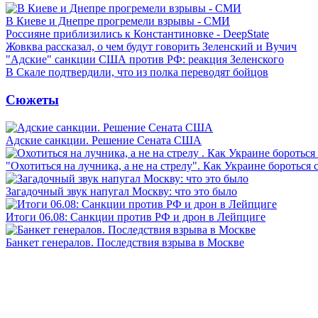
В Киеве и Днепре прогремели взрывы - СМИ
Россияне приблизились к Константиновке - DeepState
Жовква рассказал, о чем будут говорить Зеленский и Вучич
"Адские" санкции США против РФ: реакция Зеленского
В Скале подтвердили, что из полка переводят бойцов
Сюжеты
Адские санкции. Решение Сената США
"Охотиться на лучника, а не на стрелу". Как Украине бороться 
Загадочный звук напугал Москву: что это было
Итоги 06.08: Санкции против РФ и дрон в Лейпциге
Банкет генералов. Последствия взрыва в Москве