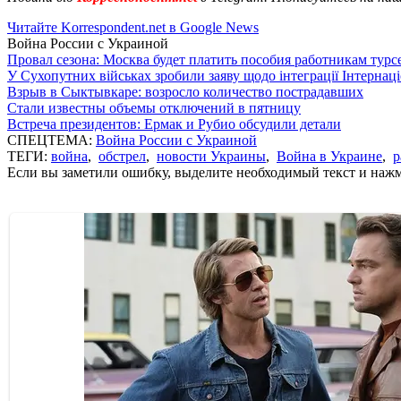
Читайте Korrespondent.net в Google News
Война России с Украиной
Провал сезона: Москва будет платить пособия работникам тур
У Сухопутних військах зробили заяву щодо інтеграції Інтернац
Взрыв в Сыктывкаре: возросло количество пострадавших
Стали известны объемы отключений в пятницу
Встреча президентов: Ермак и Рубио обсудили детали
СПЕЦТЕМА:
Война России с Украиной
ТЕГИ:
война
,
обстрел
,
новости Украины
,
Война в Украине
,
р
Если вы заметили ошибку, выделите необходимый текст и нажми