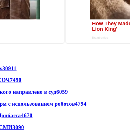
х
30911
 СОЧ
7490
кого направлено в суд
6059
рм с использованием роботов
4794
Донбасса
4670
- СМИ
3090