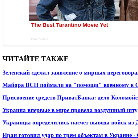
ЧИТАЙТЕ ТАКЖЕ
Зеленский сделал заявление о мирных переговора
Майора ВСП поймали на "помощи" военному в
Присвоение средств ПриватБанка: дело Коломойс
Украина впервые в мире провела воздушный шту
Украинцы определились насчет вывода войск из 
Иран готовил удар по трем объектам в Украине 