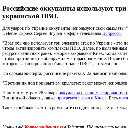
Российские оккупанты используют три 
украинской ПВО.
Для ударов по Украине оккупанты используют свои самолеты-
Defense Express Сергей Згурец в эфире телеканала
Эспрессо.
"Враг обычно использует три элемента атак по Украине - это п
чтобы активизировать комплексы ПВО. Далее, по выявленным о
ресурсов зенитных ракет, которые закрывают Киев. Когда взл
чтобы противник не обнаружил месторасположение. После сби
которые гарантированно сбивает наше ПВО", - отметил он.
По словам эксперта, российские ракеты Х-22 наносят наибольш
"Противник под прикрытием крылатых ракет может использоват
Напомним, утром 26 января
оккупанты начали массированную 
Винницкой области, также
прогремел взрыв в Киеве
. Есть
поги
Также сообщалось, что в результате сегодняшних ракетных уд
Новини від
Корреспондент.net
в Telegram. Підписуйтесь на на