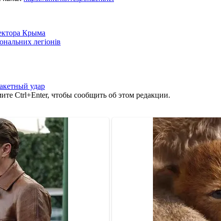
сектора Крыма
іональних легіонів
акетный удар
те Ctrl+Enter, чтобы сообщить об этом редакции.