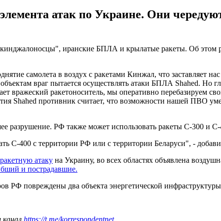
элемента атак по Украине. Они чередуют
"кинджалоносцы", иранские БПЛА и крылатые ракеты. Об этом 
однятие самолета в воздух с ракетами Кинжал, что заставляет н
бъектам враг пытается осуществлять атаки БПЛА Shahed. Но гла
етает вражеский ракетоноситель, мы оперативно перебазируем с
тия Shahed противник считает, что возможности нашей ПВО ум
ее разрушение. РФ также может использовать ракеты С-300 и С-4
ь С-400 с территории РФ или с территории Беларуси", - добави
ракетную атаку
на Украину, во всех областях объявлена воздуш
бший и пострадавшие.
аров РФ повреждены два объекта энергетической инфраструктур
ш канал
https://t.me/korrespondentnet