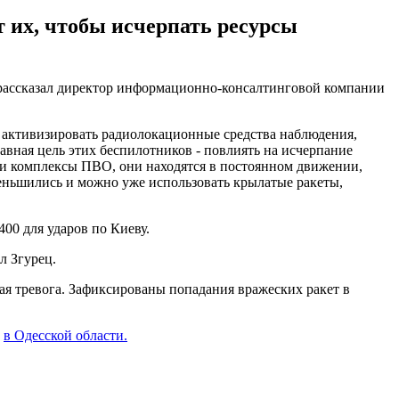
 их, чтобы исчерпать ресурсы
рассказал директор информационно-консалтинговой компании
ас активизировать радиолокационные средства наблюдения,
вная цель этих беспилотников - повлиять на исчерпание
вои комплексы ПВО, они находятся в постоянном движении,
еньшились и можно уже использовать крылатые ракеты,
00 для ударов по Киеву.
л Згурец.
ная тревога. Зафиксированы попадания вражеских ракет в
ы
в Одесской области.