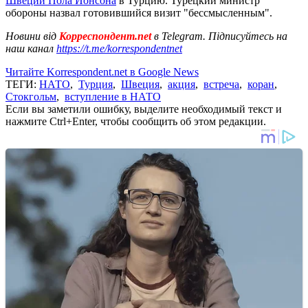
Швеции Пола Йонсона
в Турцию. Турецкий министр
обороны назвал готовившийся визит "бессмысленным".
Новини від
Корреспондент.net
в Telegram. Підписуйтесь на
наш канал
https://t.me/korrespondentnet
Читайте Korrespondent.net в Google News
ТЕГИ:
НАТО
,
Турция
,
Швеция
,
акция
,
встреча
,
коран
,
Стокгольм
,
вступление в НАТО
Если вы заметили ошибку, выделите необходимый текст и
нажмите Ctrl+Enter, чтобы сообщить об этом редакции.