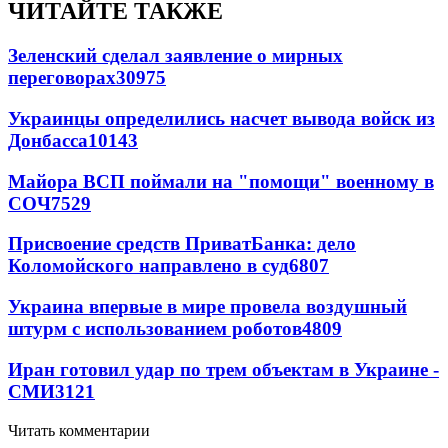
ЧИТАЙТЕ ТАКЖЕ
Зеленский сделал заявление о мирных
переговорах
30975
Украинцы определились насчет вывода войск из
Донбасса
10143
Майора ВСП поймали на "помощи" военному в
СОЧ
7529
Присвоение средств ПриватБанка: дело
Коломойского направлено в суд
6807
Украина впервые в мире провела воздушный
штурм с использованием роботов
4809
Иран готовил удар по трем объектам в Украине -
СМИ
3121
Читать комментарии