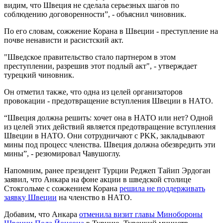
видим, что Швеция не сделала серьезных шагов по
соблюдению договоренности”, - объяснил чиновник.
По его словам, сожжение Корана в Швеции - преступление на
почве ненависти и расистский акт.
"Шведское правительство стало партнером в этом
преступлении, разрешив этот подлый акт", - утверждает
турецкий чиновник.
Он отметил также, что одна из целей организаторов
провокации - предотвращение вступления Швеции в НАТО.
“Швеция должна решить: хочет она в НАТО или нет? Одной
из целей этих действий является предотвращение вступления
Швеции в НАТО. Они сотрудничают с PKK, закладывают
мины под процесс членства. Швеция должна обезвредить эти
мины”, - резюмировал Чавушоглу.
Напомним, ранее президент Турции Реджеп Тайип Эрдоган
заявил, что Анкара на фоне акции в шведской столице
Стокгольме с сожжением Корана
решила не поддерживать
заявку Швеции
на членство в НАТО.
Добавим, что Анкара
отменила визит главы Минобороны