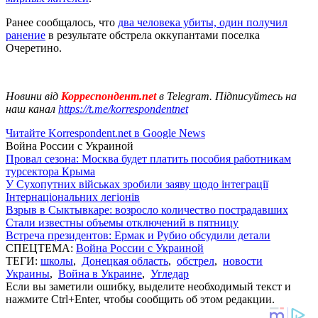
Ранее сообщалось, что
два человека убиты, один получил
ранение
в результате обстрела оккупантами поселка
Очеретино.
Новини від
Корреспондент.net
в Telegram. Підписуйтесь на
наш канал
https://t.me/korrespondentnet
Читайте Korrespondent.net в Google News
Война России с Украиной
Провал сезона: Москва будет платить пособия работникам
турсектора Крыма
У Сухопутних військах зробили заяву щодо інтеграції
Інтернаціональних легіонів
Взрыв в Сыктывкаре: возросло количество пострадавших
Стали известны объемы отключений в пятницу
Встреча президентов: Ермак и Рубио обсудили детали
СПЕЦТЕМА:
Война России с Украиной
ТЕГИ:
школы
,
Донецкая область
,
обстрел
,
новости
Украины
,
Война в Украине
,
Угледар
Если вы заметили ошибку, выделите необходимый текст и
нажмите Ctrl+Enter, чтобы сообщить об этом редакции.