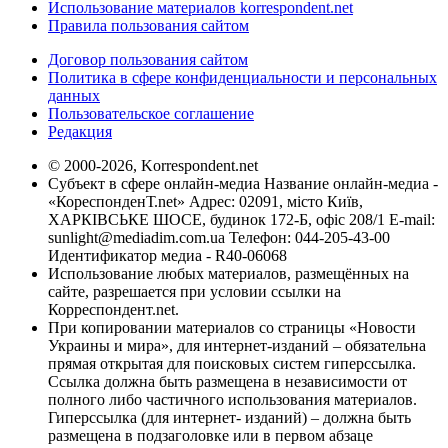
Использование материалов korrespondent.net
Правила пользования сайтом
Договор пользования сайтом
Политика в сфере конфиденциальности и персональных
данных
Пользовательское соглашение
Редакция
© 2000-2026, Korrespondent.net
Субъект в сфере онлайн-медиа Название онлайн-медиа -
«КореспонденТ.net» Адрес: 02091, місто Київ,
ХАРКІВСЬКЕ ШОСЕ, будинок 172-Б, офіс 208/1 E-mail:
sunlight@mediadim.com.ua
Телефон: 044-205-43-00
Идентификатор медиа - R40-06068
Использование любых материалов, размещённых на
сайте, разрешается при условии ссылки на
Корреспондент.net.
При копировании материалов со страницы «Новости
Украины и мира», для интернет-изданий – обязательна
прямая открытая для поисковых систем гиперссылка.
Ссылка должна быть размещена в независимости от
полного либо частичного использования материалов.
Гиперссылка (для интернет- изданий) – должна быть
размещена в подзаголовке или в первом абзаце