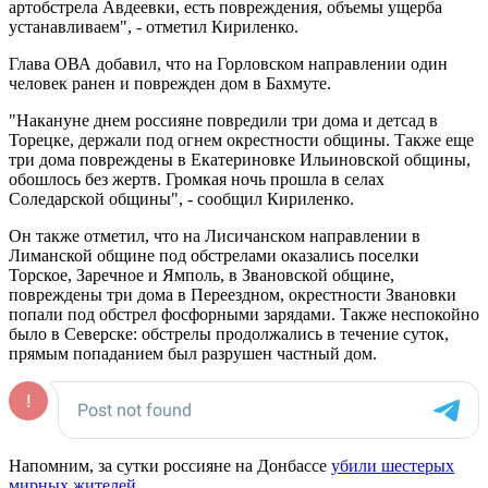
артобстрела Авдеевки, есть повреждения, объемы ущерба
устанавливаем", - отметил Кириленко.
Глава ОВА добавил, что на Горловском направлении один
человек ранен и поврежден дом в Бахмуте.
"Накануне днем россияне повредили три дома и детсад в
Торецке, держали под огнем окрестности общины. Также еще
три дома повреждены в Екатериновке Ильиновской общины,
обошлось без жертв. Громкая ночь прошла в селах
Соледарской общины", - сообщил Кириленко.
Он также отметил, что на Лисичанском направлении в
Лиманской общине под обстрелами оказались поселки
Торское, Заречное и Ямполь, в Звановской общине,
повреждены три дома в Переездном, окрестности Звановки
попали под обстрел фосфорными зарядами. Также неспокойно
было в Северске: обстрелы продолжались в течение суток,
прямым попаданием был разрушен частный дом.
Напомним, за сутки россияне на Донбассе
убили шестерых
мирных жителей
.