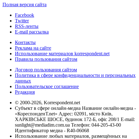
Полная версия сайта
Facebook
Twitter
RSS-ленты
E-mail рассылка
Контакты
Реклама на сайте
Использование материалов korrespondent.net
Правила пользования сайтом
Договор пользования сайтом
Политика в сфере конфиденциальности и персональных
данных
Пользовательское соглашение
Редакция
© 2000-2026, Korrespondent.net
Субъект в сфере онлайн-медиа Название онлайн-медиа -
«КореспонденТ.net» Адрес: 02091, місто Київ,
ХАРКІВСЬКЕ ШОСЕ, будинок 172-Б, офіс 208/1 E-mail:
sunlight@mediadim.com.ua
Телефон: 044-205-43-00
Идентификатор медиа - R40-06068
Использование любых материалов, размещённых на