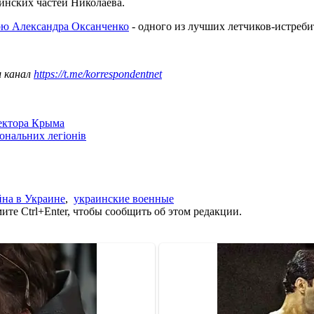
оинских частей Николаева.
бою Александра Оксанченко
- одного из лучших летчиков-истреби
ш канал
https://t.me/korrespondentnet
сектора Крыма
іональних легіонів
на в Украине
,
украинские военные
те Ctrl+Enter, чтобы сообщить об этом редакции.