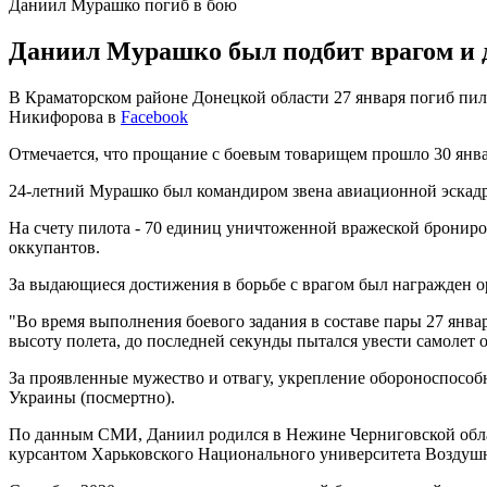
Даниил Мурашко погиб в бою
Даниил Мурашко был подбит врагом и д
В Краматорском районе Донецкой области 27 января погиб пил
Никифорова в
Facebook
Отмечается, что прощание с боевым товарищем прошло 30 янва
24-летний Мурашко был командиром звена авиационной эскадр
На счету пилота - 70 единиц уничтоженной вражеской брониро
оккупантов.
За выдающиеся достижения в борьбе с врагом был награжден о
"Во время выполнения боевого задания в составе пары 27 янва
высоту полета, до последней секунды пытался увести самолет от
За проявленные мужество и отвагу, укрепление обороноспосо
Украины (посмертно).
По данным СМИ, Даниил родился в Нежине Черниговской област
курсантом Харьковского Национального университета Воздуш