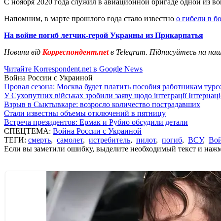
С ноября 2020 года служил в авиационной бригаде одной из в
Напомним, в марте прошлого года стало известно
о гибели в 
На войне погиб летчик-герой Украины из Прикарпатья
Новини від
Корреспондент.net
в Telegram. Підписуйтесь на на
Читайте Korrespondent.net в Google News
Война России с Украиной
Провал сезона: Москва будет платить пособия работникам тур
У Сухопутних військах зробили заяву щодо інтеграції Інтернац
Взрыв в Сыктывкаре: возросло количество пострадавших
Стали известны объемы отключений в пятницу
Встреча президентов: Ермак и Рубио обсудили детали
СПЕЦТЕМА:
Война России с Украиной
ТЕГИ:
смерть
,
самолет
,
истребитель
,
пилот
,
погиб
,
ВСУ
,
Вой
Если вы заметили ошибку, выделите необходимый текст и нажми