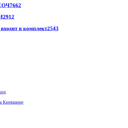
 СОЧ
7662
И
2912
 входит в комплект
2543
ких
на Киевщине