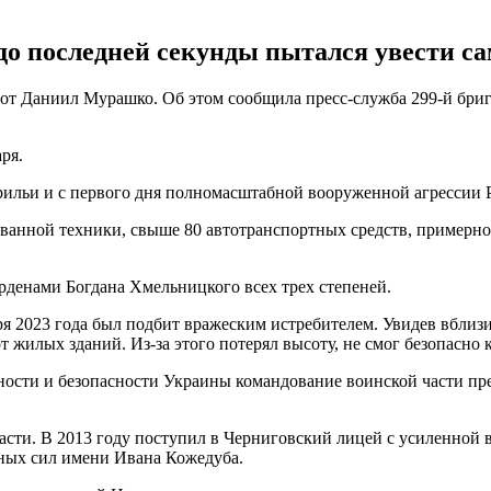
о последней секунды пытался увести са
от Даниил Мурашко. Об этом сообщила пресс-служба 299-й бриг
ря.
ильи и с первого дня полномасштабной вооруженной агрессии 
ванной техники, свыше 80 автотранспортных средств, примерно
рденами Богдана Хмельницкого всех трех степеней.
ря 2023 года был подбит вражеским истребителем. Увидев вблиз
 жилых зданий. Из-за этого потерял высоту, не смог безопасно к
бности и безопасности Украины командование воинской части п
и. В 2013 году поступил в Черниговский лицей с усиленной во
ных сил имени Ивана Кожедуба.