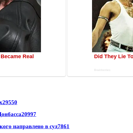
х
29550
Донбасса
20997
кого направлено в суд
7861