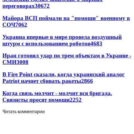
переговорах
30672
Майора ВСП поймали на "помощи" военному в
СОЧ
7062
Украина впервые в мире провела воздушный
штурм с использованием роботов
4683
Иран готовил удар по трем объектам в Украине -
СМИ
3008
В Fire Point сказали, когда украинский аналог
Patriot начнет сбивать ракеты
2866
Когда связь молчит - молчит вся бригада.
Связисты просят помощи
2252
Читать комментарии