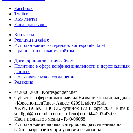
Facebook
Twitter
RSS-ленты
E-mail рассылка
Контакты
Реклама на сайте
Использование материалов korrespondent.net
Правила пользования сайтом
Договор пользования сайтом
Политика в сфере конфиденциальности и персональных
данных
Пользовательское соглашение
Редакция
© 2000-2026, Korrespondent.net
Субъект в сфере онлайн-медиа Название онлайн-медиа -
«КореспонденТ.net» Адрес: 02091, місто Київ,
ХАРКІВСЬКЕ ШОСЕ, будинок 172-Б, офіс 208/1 E-mail:
sunlight@mediadim.com.ua
Телефон: 044-205-43-00
Идентификатор медиа - R40-06068
Использование любых материалов, размещённых на
сайте, разрешается при условии ссылки на