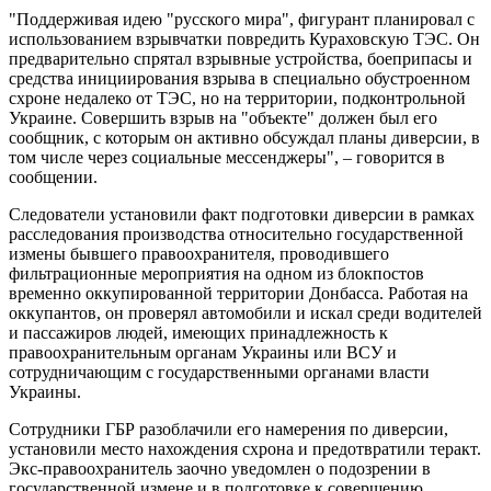
"Поддерживая идею "русского мира", фигурант планировал с
использованием взрывчатки повредить Кураховскую ТЭС. Он
предварительно спрятал взрывные устройства, боеприпасы и
средства инициирования взрыва в специально обустроенном
схроне недалеко от ТЭС, но на территории, подконтрольной
Украине. Совершить взрыв на "объекте" должен был его
сообщник, с которым он активно обсуждал планы диверсии, в
том числе через социальные мессенджеры", – говорится в
сообщении.
Следователи установили факт подготовки диверсии в рамках
расследования производства относительно государственной
измены бывшего правоохранителя, проводившего
фильтрационные мероприятия на одном из блокпостов
временно оккупированной территории Донбасса. Работая на
оккупантов, он проверял автомобили и искал среди водителей
и пассажиров людей, имеющих принадлежность к
правоохранительным органам Украины или ВСУ и
сотрудничающим с государственными органами власти
Украины.
Сотрудники ГБР разоблачили его намерения по диверсии,
установили место нахождения схрона и предотвратили теракт.
Экс-правоохранитель заочно уведомлен о подозрении в
государственной измене и в подготовке к совершению