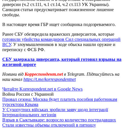
диверсии (ч.2 ст.111, ч.1 ст.14, ч.2 ст.113 УК Украины).
Санкция статьи предусматривает пожизненное лишение
свободы.
В настоящее время ГБР ищет сообщника подозреваемого.
Ранее СБУ обезвредила вражеских диверсантов, которые
готовили убийства командиров Сил специальных операций
ВСУ
. У злоумышленников в ходе обыска нашли оружие и
переписку с ФСБ РФ.
СБУ задержала диверсанта, который готовил взрывы на
железной дороге
Новини від
Корреспондент.net
в Telegram. Підписуйтесь на
наш канал
https://t.me/korrespondentnet
Читайте Korrespondent.net в Google News
Война России с Украиной
Провал сезона: Москва будет платить пособия работникам
турсектора Крыма
У Сухопутних військах зробили заяву щодо інтеграції
Інтернаціональних легіонів
Взрыв в Сыктывкаре: возросло количество пострадавших
Стали известны объемы отключений в пятницу