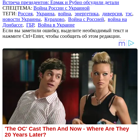
Встреча президентов: Ермак и Рубио обсудили детали
СПЕЦТЕМА:
Война России с Украиной
ТЕГИ:
Россия
,
Украина
,
война
,
энергетика
,
диверсия
,
тэс
,
новости Украины
,
Курахово
,
Война с Россией
,
война на
Донбассе
,
ГБР
,
Война в Украине
Если вы заметили ошибку, выделите необходимый текст и
нажмите Ctrl+Enter, чтобы сообщить об этом редакции.