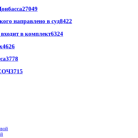
Донбасса
27049
кого направлено в суд
8422
 входит в комплект
6324
х
4626
са
3778
 СОЧ
3715
ой