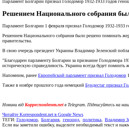
Парламент Болгарии признал Голодомор 1932-1933 годов гено
Решением Национального собрания был
Парламент Болгарии 1 февраля признал Голодомор 1932-1933 г
Решением Национального собрания было решено поминать жер
правительства.
В свою очередь президент Украины Владимир Зеленский побла
"Благодарен парламенту Болгарии за признание Голодомора 19
историческую справедливость. Украина всегда будет помнить же
Напомним, ранее
Европейский парламент признал Голодомор
1
Также в ноябре прошлого года немецкий
Бундестаг признал Го
Новини від
Корреспондент.net
в Telegram. Підписуйтесь на на
Читайте Korrespondent.net в Google News
ТЕГИ:
Голодомор
,
Болгария
,
геноцид
,
политика
,
Владимир З
Если вы заметили ошибку, выделите необходимый текст и нажми