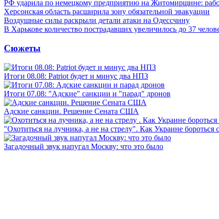
РФ ударила по немецкому предприятию на Житомирщине: рабо
Херсонская область расширила зону обязательной эвакуации
Воздушные силы раскрыли детали атаки на Одессчину
В Харькове количество пострадавших увеличилось до 37 челов
Сюжеты
Итоги 08.08: Patriot будет и минус два НПЗ
Итоги 07.08: "Адские" санкции и "парад" дронов
Адские санкции. Решение Сената США
"Охотиться на лучника, а не на стрелу". Как Украине бороться 
Загадочный звук напугал Москву: что это было