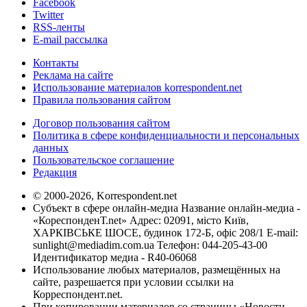
Facebook
Twitter
RSS-ленты
E-mail рассылка
Контакты
Реклама на сайте
Использование материалов korrespondent.net
Правила пользования сайтом
Договор пользования сайтом
Политика в сфере конфиденциальности и персональных
данных
Пользовательское соглашение
Редакция
© 2000-2026, Korrespondent.net
Субъект в сфере онлайн-медиа Название онлайн-медиа -
«КореспонденТ.net» Адрес: 02091, місто Київ,
ХАРКІВСЬКЕ ШОСЕ, будинок 172-Б, офіс 208/1 E-mail:
sunlight@mediadim.com.ua
Телефон: 044-205-43-00
Идентификатор медиа - R40-06068
Использование любых материалов, размещённых на
сайте, разрешается при условии ссылки на
Корреспондент.net.
При копировании материалов со страницы «Новости