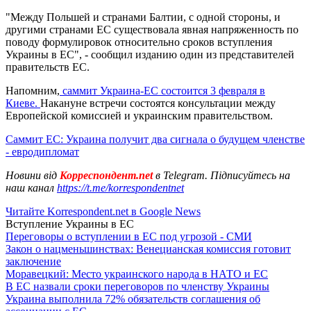
"Между Польшей и странами Балтии, с одной стороны, и
другими странами ЕС существовала явная напряженность по
поводу формулировок относительно сроков вступления
Украины в ЕС", - сообщил изданию один из представителей
правительств ЕС.
Напомним,
саммит Украина-ЕС состоится 3 февраля в
Киеве.
Накануне встречи состоятся консультации между
Европейской комиссией и украинским правительством.
Саммит ЕС: Украина получит два сигнала о будущем членстве
- евродипломат
Новини від
Корреспондент.net
в Telegram. Підписуйтесь на
наш канал
https://t.me/korrespondentnet
Читайте Korrespondent.net в Google News
Вступление Украины в ЕС
Переговоры о вступлении в ЕС под угрозой - СМИ
Закон о нацменьшинствах: Венецианская комиссия готовит
заключение
Моравецкий: Место украинского народа в НАТО и ЕС
В ЕС назвали сроки переговоров по членству Украины
Украина выполнила 72% обязательств соглашения об