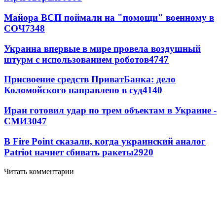
Майора ВСП поймали на "помощи" военному в
СОЧ
7348
Украина впервые в мире провела воздушный
штурм с использованием роботов
4747
Присвоение средств ПриватБанка: дело
Коломойского направлено в суд
4140
Иран готовил удар по трем объектам в Украине -
СМИ
3047
В Fire Point сказали, когда украинский аналог
Patriot начнет сбивать ракеты
2920
Читать комментарии