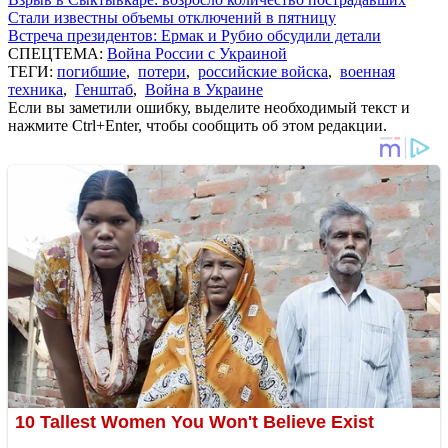
Стали известны объемы отключений в пятницу
Встреча президентов: Ермак и Рубио обсудили детали
СПЕЦТЕМА:
Война России с Украиной
ТЕГИ:
погибшие
,
потери
,
российские войска
,
военная
техника
,
Генштаб
,
Война в Украине
Если вы заметили ошибку, выделите необходимый текст и
нажмите Ctrl+Enter, чтобы сообщить об этом редакции.