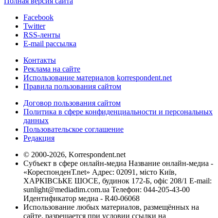
Полная версия сайта
Facebook
Twitter
RSS-ленты
E-mail рассылка
Контакты
Реклама на сайте
Использование материалов korrespondent.net
Правила пользования сайтом
Договор пользования сайтом
Политика в сфере конфиденциальности и персональных
данных
Пользовательское соглашение
Редакция
© 2000-2026, Korrespondent.net
Субъект в сфере онлайн-медиа Название онлайн-медиа -
«КореспонденТ.net» Адрес: 02091, місто Київ,
ХАРКІВСЬКЕ ШОСЕ, будинок 172-Б, офіс 208/1 E-mail:
sunlight@mediadim.com.ua
Телефон: 044-205-43-00
Идентификатор медиа - R40-06068
Использование любых материалов, размещённых на
сайте, разрешается при условии ссылки на