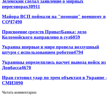
Зеленский сделал заявление о мирных
переговорах
30911
Майора ВСП поймали на "помощи" военному в
СОЧ
7490
Присвоение средств ПриватБанка: дело
Коломойского направлено в суд
6059
Украина впервые в мире провела воздушный
штурм с использованием роботов
4794
Украинцы определились насчет вывода войск из
Донбасса
4670
Иран готовил удар по трем объектам в Украине -
СМИ
3090
Читать комментарии