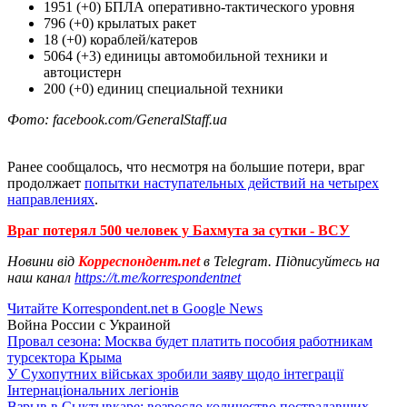
1951 (+0) БПЛА оперативно-тактического уровня
796 (+0) крылатых ракет
18 (+0) кораблей/катеров
5064 (+3) единицы автомобильной техники и
автоцистерн
200 (+0) единиц специальной техники
Фото: facebook.com/GeneralStaff.ua
Ранее сообщалось, что несмотря на большие потери, враг
продолжает
попытки наступательных действий на четырех
направлениях
.
Враг потерял 500 человек у Бахмута за сутки - ВСУ
Новини від
Корреспондент.net
в Telegram. Підписуйтесь на
наш канал
https://t.me/korrespondentnet
Читайте Korrespondent.net в Google News
Война России с Украиной
Провал сезона: Москва будет платить пособия работникам
турсектора Крыма
У Сухопутних військах зробили заяву щодо інтеграції
Інтернаціональних легіонів
Взрыв в Сыктывкаре: возросло количество пострадавших