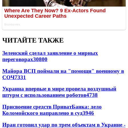
ЧИТАЙТЕ ТАКЖЕ
Зеленский сделал заявление о мирных
переговорах
30800
Майора ВСП поймали на "помощи" военному в
СОЧ
7331
Украина впервые в мире провела воздушный
штурм с использованием роботов
4738
Присвоение средств ПриватБанка: дело
Коломойского направлено в суд
3946
Иран готовил удар по трем объектам в Украине -