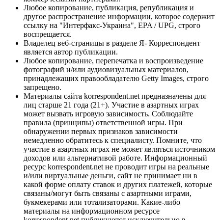
Любое копирование, публикация, републикация и
другое распространение информации, которое содержит
ссылку на "Интерфакс-Украина", EPA / UPG, строго
воспрещается.
Владелец веб-страницы в разделе Я- Корреспондент
является автор публикации.
Любое копирование, перепечатка и воспроизведение
фотографий и/или аудиовизуальных материалов,
принадлежащих правообладателю Getty Images, строго
запрещено.
Материалы сайта korrespondent.net предназначены для
лиц старше 21 года (21+). Участие в азартных играх
может вызвать игровую зависимость. Соблюдайте
правила (принципы) ответственной игры. При
обнаружении первых признаков зависимости
немедленно обратитесь к специалисту. Помните, что
участие в азартных играх не может являться источником
доходов или альтернативой работе. Информационный
ресурс korrespondent.net не проводит игры на реальные
и/или виртуальные деньги, сайт не принимает ни в
какой форме оплату ставок и других платежей, которые
связаны/могут быть связаны с азартными играми,
букмекерами или тотализаторами. Какие-либо
материалы на информационном ресурсе
korrespondent.net публикуются исключительно в