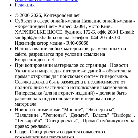
Редакция
© 2000-2026, Korrespondent.net
Субъект в сфере онлайн-медиа Название онлайн-медиа -
«КореспонденТ.net» Адрес: 02091, місто Київ,
ХАРКІВСЬКЕ ШОСЕ, будинок 172-Б, офіс 208/1 E-mail:
sunlight@mediadim.com.ua
Телефон: 044-205-43-00
Идентификатор медиа - R40-06068
Использование любых материалов, размещённых на
сайте, разрешается при условии ссылки на
Корреспондент.net.
При копировании материалов со страницы «Новости
Украины и мира», для интернет-изданий – обязательна
прямая открытая для поисковых систем гиперссылка.
Ссылка должна быть размещена в независимости от
полного либо частичного использования материалов.
Гиперссылка (для интернет- изданий) – должна быть
размещена в подзаголовке или в первом абзаце
материала.
Новости с пометками "Мнение", "Экспертиза",
"Заявление", "Регионы", "Деньги", "Власть", "Выборы",
"Тест-драйв", "Спецпроекты", "Промо" публикуются на
правах рекламы.
Раздел Спецпроекты создается совместно с
коммерческими партнерами.