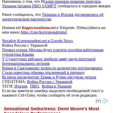
Напомним, о том, что И
талия приняла решение передать
Украине батареи ПВО SAMP/T
сообщалось в середине января.
Ранее сообщалось, что
Украина и Италия договорились об
энергетическом партнерстве
Новини від
Корреспондент.net
в Telegram. Підписуйтесь на
наш канал
https://t.me/korrespondentnet
Читайте Korrespondent.net в Google News
Война России с Украиной
Провал сезона: Москва будет платить пособия работникам
турсектора Крыма
У Сухопутних військах зробили заяву щодо інтеграції
Інтернаціональних легіонів
Взрыв в Сыктывкаре: возросло количество пострадавших
Стали известны объемы отключений в пятницу
Встреча президентов: Ермак и Рубио обсудили детали
СПЕЦТЕМА:
Война России с Украиной
ТЕГИ:
Италия
,
ПВО
,
Война в Украине
Если вы заметили ошибку, выделите необходимый текст и
нажмите Ctrl+Enter, чтобы сообщить об этом редакции.