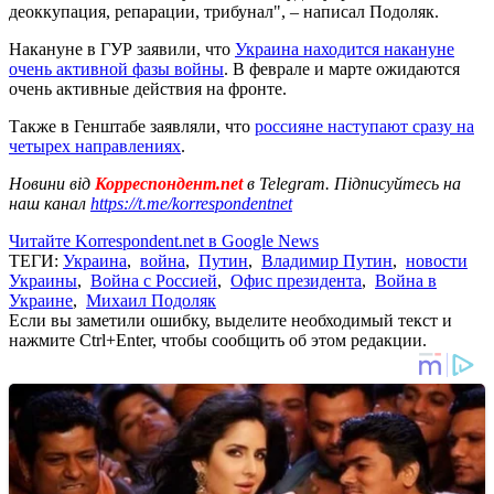
деоккупация, репарации, трибунал", – написал Подоляк.
Накануне в ГУР заявили, что
Украина находится накануне
очень активной фазы войны
. В феврале и марте ожидаются
очень активные действия на фронте.
Также в Генштабе заявляли, что
россияне наступают сразу на
четырех направлениях
.
Новини від
Корреспондент.net
в Telegram. Підписуйтесь на
наш канал
https://t.me/korrespondentnet
Читайте Korrespondent.net в Google News
ТЕГИ:
Украина
,
война
,
Путин
,
Владимир Путин
,
новости
Украины
,
Война с Россией
,
Офис президента
,
Война в
Украине
,
Михаил Подоляк
Если вы заметили ошибку, выделите необходимый текст и
нажмите Ctrl+Enter, чтобы сообщить об этом редакции.