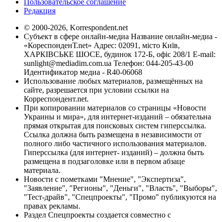
Пользовательское соглашение
Редакция
© 2000-2026, Korrespondent.net
Субъект в сфере онлайн-медиа Название онлайн-медиа -
«КореспонденТ.net» Адрес: 02091, місто Київ,
ХАРКІВСЬКЕ ШОСЕ, будинок 172-Б, офіс 208/1 E-mail:
sunlight@mediadim.com.ua
Телефон: 044-205-43-00
Идентификатор медиа - R40-06068
Использование любых материалов, размещённых на
сайте, разрешается при условии ссылки на
Корреспондент.net.
При копировании материалов со страницы «Новости
Украины и мира», для интернет-изданий – обязательна
прямая открытая для поисковых систем гиперссылка.
Ссылка должна быть размещена в независимости от
полного либо частичного использования материалов.
Гиперссылка (для интернет- изданий) – должна быть
размещена в подзаголовке или в первом абзаце
материала.
Новости с пометками "Мнение", "Экспертиза",
"Заявление", "Регионы", "Деньги", "Власть", "Выборы",
"Тест-драйв", "Спецпроекты", "Промо" публикуются на
правах рекламы.
Раздел Спецпроекты создается совместно с