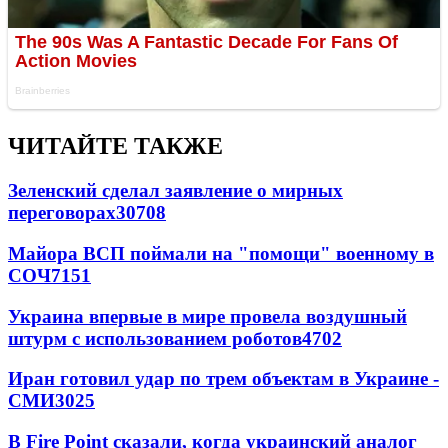
ЧИТАЙТЕ ТАКЖЕ
Зеленский сделал заявление о мирных
переговорах
30708
Майора ВСП поймали на "помощи" военному в
СОЧ
7151
Украина впервые в мире провела воздушный
штурм с использованием роботов
4702
Иран готовил удар по трем объектам в Украине -
СМИ
3025
В Fire Point сказали, когда украинский аналог