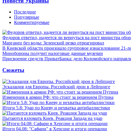
Новости Украины
Последние
Популярные
Комментируемые
Федоров ответил, надеется ли вернуться на пост министра обо
Марганец без воды: Зеленский резко отреагировал
В Киевской области произошло групповое изнасилование 21-л
Минобороны получит налоговые данные мужчин
Присвоение средств ПриватБанка: дело Коломойского направле
Сюжеты
Эскалация для Европы. Российский дрон в Лейпциге
Изменения в армии РФ: что стоит за решением Путина
Итоги 5.8: Удар по Киеву и нехватка антибаллистики
Пытаются взломать Киев. Реакция Запада на удар
Итоги 04.08: "Сафари" в Херсоне и итоги операции