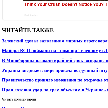
ЧИТАЙТЕ ТАКЖЕ
Зеленский сделал заявление о мирных переговора
Майора ВСП поймали на "помощи" военному в
В Минобороны назвали крайний срок возвращен
Украина впервые в мире провела воздушный шту
Правительство приняло изменения по отсрочке о
Иран готовил удар по трем объектам в Украине 
Читать комментарии