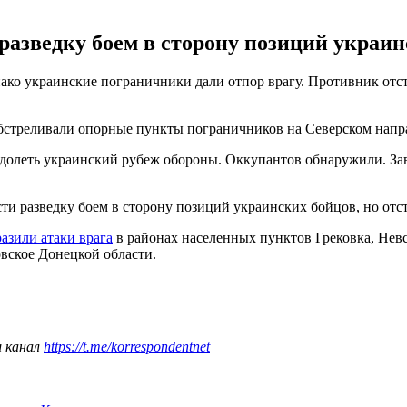
азведку боем в сторону позиций украинс
ко украинские пограничники дали отпор врагу. Противник отсту
обстреливали опорные пункты пограничников на Северском напр
долеть украинский рубеж обороны. Оккупантов обнаружили. Завяз
ти разведку боем в сторону позиций украинских бойцов, но отс
разили атаки врага
в районах населенных пунктов Грековка, Невс
овское Донецкой области.
ш канал
https://t.me/korrespondentnet