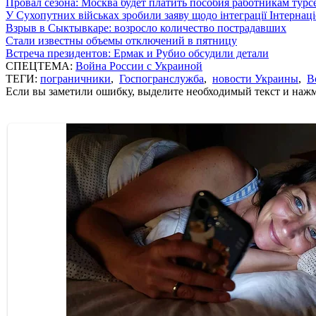
Провал сезона: Москва будет платить пособия работникам тур
У Сухопутних військах зробили заяву щодо інтеграції Інтернац
Взрыв в Сыктывкаре: возросло количество пострадавших
Стали известны объемы отключений в пятницу
Встреча президентов: Ермак и Рубио обсудили детали
СПЕЦТЕМА:
Война России с Украиной
ТЕГИ:
пограничники
,
Госпогранслужба
,
новости Украины
,
В
Если вы заметили ошибку, выделите необходимый текст и нажми