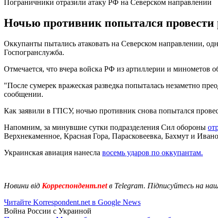
Пограничники отразили атаку РФ на Северском направлении
Ночью противник попытался провести р
Оккупанты пытались атаковать на Северском направлении, одна
Госпогранслужба.
Отмечается, что вчера войска РФ из артиллерии и минометов 
"После сумерек вражеская разведка попыталась незаметно прео
сообщении.
Как заявили в ГПСУ, ночью противник снова попытался провес
Напомним, за минувшие сутки подразделения Сил обороны
от
Верхнекаменное, Красная Гора, Парасковеевка, Бахмут и Иван
Украинская авиация нанесла
восемь ударов по оккупантам.
Новини від
Корреспондент.net
в Telegram. Підписуйтесь на на
Читайте Korrespondent.net в Google News
Война России с Украиной