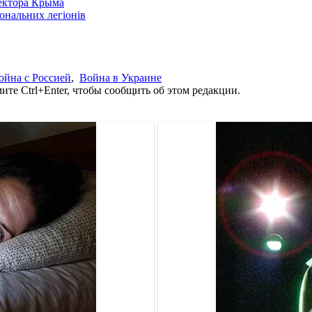
сектора Крыма
іональних легіонів
ойна с Россией
,
Война в Украине
те Ctrl+Enter, чтобы сообщить об этом редакции.