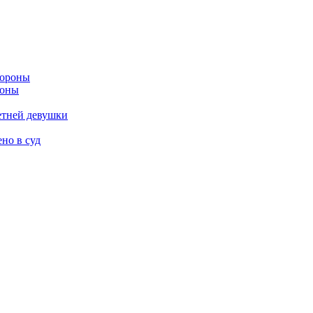
роны
етней девушки
но в суд