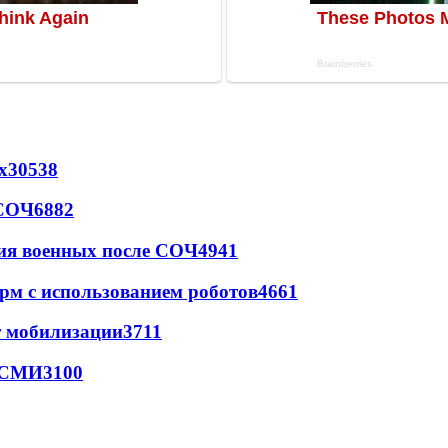
х
30538
 СОЧ
6882
ия военных после СОЧ
4941
рм с использованием роботов
4661
т мобилизации
3711
- СМИ
3100