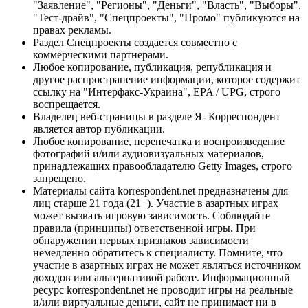
"Заявление", "Регионы", "Деньги", "Власть", "Выборы",
"Тест-драйв", "Спецпроекты", "Промо" публикуются на
правах рекламы.
Раздел Спецпроекты создается совместно с
коммерческими партнерами.
Любое копирование, публикация, републикация и
другое распространение информации, которое содержит
ссылку на "Интерфакс-Украина", EPA / UPG, строго
воспрещается.
Владелец веб-страницы в разделе Я- Корреспондент
является автор публикации.
Любое копирование, перепечатка и воспроизведение
фотографий и/или аудиовизуальных материалов,
принадлежащих правообладателю Getty Images, строго
запрещено.
Материалы сайта korrespondent.net предназначены для
лиц старше 21 года (21+). Участие в азартных играх
может вызвать игровую зависимость. Соблюдайте
правила (принципы) ответственной игры. При
обнаружении первых признаков зависимости
немедленно обратитесь к специалисту. Помните, что
участие в азартных играх не может являться источником
доходов или альтернативой работе. Информационный
ресурс korrespondent.net не проводит игры на реальные
и/или виртуальные деньги, сайт не принимает ни в