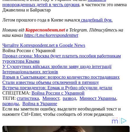
новорожденных детей в честь оружия
, в частности это имена
Джавелина и Байрактар
Летом прошлого года в Киеве начался
свадебный бум.
Новини від
Корреспондент.net
в Telegram. Підписуйтесь на
наш канал
https://t.me/korrespondentnet
Читайте Korrespondent.net в Google News
Война России с Украиной
Провал сезона: Москва будет платить пособия работникам
турсектора Крыма
У Сухопутних військах зробили заяву щодо інтеграції
Інтернаціональних легіонів
Взрыв в Сыктывкаре: возросло количество пострадавших
Стали известны объемы отключений в пятницу
Встреча президентов: Ермак и Рубио обсудили детали
СПЕЦТЕМА:
Война России с Украиной
ТЕГИ:
статистика
,
Минюст
,
развод
,
Минюст Украины
,
разводы
,
Война в Украине
Если вы заметили ошибку, выделите необходимый текст и
нажмите Ctrl+Enter, чтобы сообщить об этом редакции.