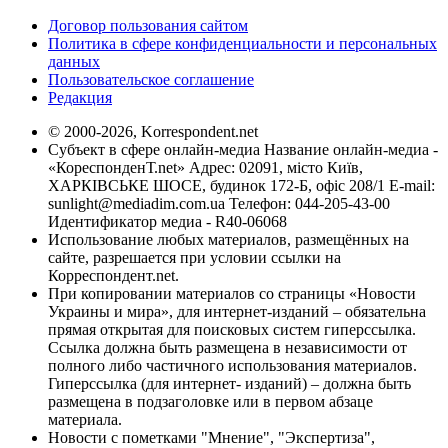
Договор пользования сайтом
Политика в сфере конфиденциальности и персональных
данных
Пользовательское соглашение
Редакция
© 2000-2026, Korrespondent.net
Субъект в сфере онлайн-медиа Название онлайн-медиа -
«КореспонденТ.net» Адрес: 02091, місто Київ,
ХАРКІВСЬКЕ ШОСЕ, будинок 172-Б, офіс 208/1 E-mail:
sunlight@mediadim.com.ua
Телефон: 044-205-43-00
Идентификатор медиа - R40-06068
Использование любых материалов, размещённых на
сайте, разрешается при условии ссылки на
Корреспондент.net.
При копировании материалов со страницы «Новости
Украины и мира», для интернет-изданий – обязательна
прямая открытая для поисковых систем гиперссылка.
Ссылка должна быть размещена в независимости от
полного либо частичного использования материалов.
Гиперссылка (для интернет- изданий) – должна быть
размещена в подзаголовке или в первом абзаце
материала.
Новости с пометками "Мнение", "Экспертиза",